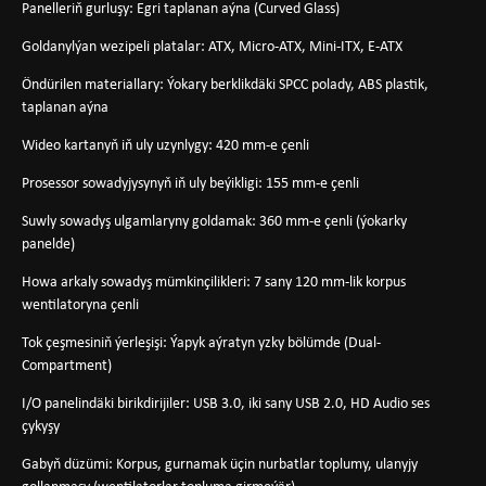
Panelleriň gurluşy: Egri taplanan aýna (Curved Glass)
Goldanylýan wezipeli platalar: ATX, Micro-ATX, Mini-ITX, E-ATX
Öndürilen materiallary: Ýokary berklikdäki SPCC polady, ABS plastik,
taplanan aýna
Wideo kartanyň iň uly uzynlygy: 420 mm-e çenli
Prosessor sowadyjysynyň iň uly beýikligi: 155 mm-e çenli
Suwly sowadyş ulgamlaryny goldamak: 360 mm-e çenli (ýokarky
panelde)
Howa arkaly sowadyş mümkinçilikleri: 7 sany 120 mm-lik korpus
wentilatoryna çenli
Tok çeşmesiniň ýerleşişi: Ýapyk aýratyn yzky bölümde (Dual-
Compartment)
I/O panelindäki birikdirijiler: USB 3.0, iki sany USB 2.0, HD Audio ses
çykyşy
Gabyň düzümi: Korpus, gurnamak üçin nurbatlar toplumy, ulanyjy