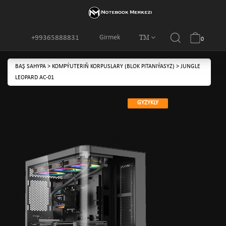
TM
Girmek
+99365888831
0
BAŞ SAHYPA
>
KOMPÝUTERIŇ KORPUSLARY (BLOK PITANIÝASYZ)
>
JUNGLE
LEOPARD AC-01
GYZYKLY