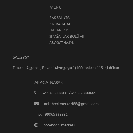
MENU
BAŞ SAHYPA
BIZ BARADA
HABARLAR
ŞIKAÝATLAR BÖLÜMI
ARAGATNAŞYK
SALGYSY
Dükan - Aşgabat, Bazar "Alemgoşar" (100 fontan),115-nji dükan.
ARAGATNAŞYK
+99365888831 / +99362888685
notebookmerkezi88@gmail.com
imo: +99365888831
notebook_merkezi