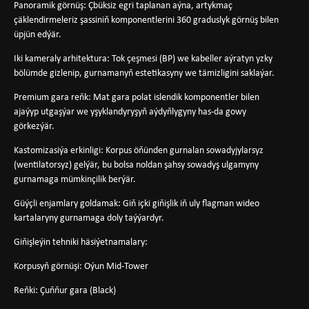
Panoramik görnüş: Çbüksiz egri taplanan aýna, artykmaç
çäklendirmeleriz şassiniň komponentlerini 360 graduslyk görnüş bilen
üpjün edýär.
Iki kameraly arhitektura: Tok çeşmesi (BP) we kabeller aýratyn yzky
bölümde gizlenip, gurnamanyň estetikasyny we tämizligini saklaýar.
Premium gara reňk: Mat gara polat islendik komponentler bilen
ajaýyp utgaşýar we yşyklandyryşyň aýdyňlygyny has-da gowy
görkezýär.
Kastomizasiýa erkinligi: Korpus öňünden gurnalan sowadyjylarsyz
(wentilatorsyz) gelýär, bu bolsa noldan şahsy sowadyş ulgamyny
gurnamaga mümkinçilik berýär.
Güýçli enjamlary goldamak: Giň içki giňişlik iň uly flagman wideo
kartalaryny gurnamaga doly taýýardyr.
Giňişleýin tehniki häsiýetnamalary:
Korpusyň görnüşi: Oýun Mid-Tower
Reňki: Çuňňur gara (Black)