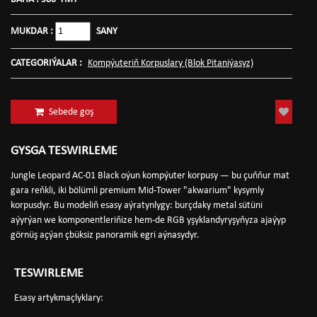
MUKDAR :
SANY
CATEGORIÝALAR :
Kompýuteriň Korpuslary (Blok Pitaniýasyz)
Sebede goş
GYSGA TESWIRLEME
Jungle Leopard AC-01 Black oýun kompýuter korpusy — bu çuňňur mat
gara reňkli, iki bölümli premium Mid-Tower "akwarium" kysymly
korpusdyr. Bu modeliň esasy aýratynlygy: burçdaky metal sütüni
aýyrýan we komponentleriňize hem-de RGB yşyklandyryşyňyza ajaýyp
görnüş açýan çbüksiz panoramik egri aýnasydyr.
TESWIRLEME
Esasy artykmaçlyklary: