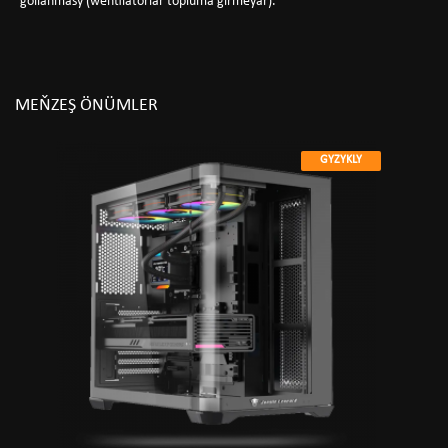
gollanmasy (wentilatorlar topluma girmeýär).
MEŇZEŞ ÖNÜMLER
GYZYKLY