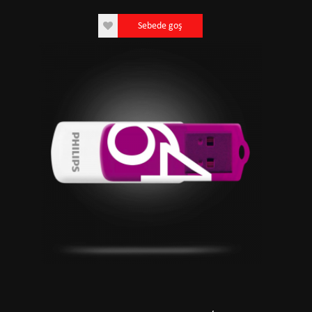
Sebede goş