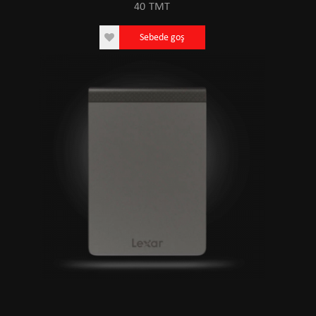
40
TMT
Sebede goş