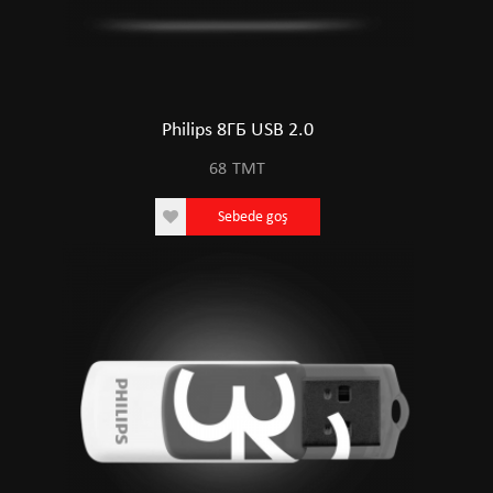
Philips 8ГБ USB 2.0
68
TMT
Sebede goş