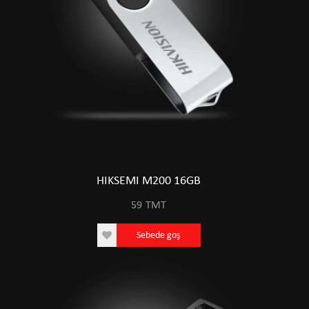
HIKSEMI M200 16GB
59
TMT
Sebede goş