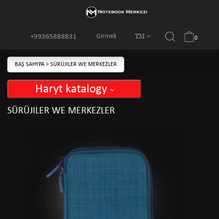
TM
Girmek
+99365888831
0
BAŞ SAHYPA
>
SÜRÜJILER WE MERKEZLER
Haryt katalogy
SÜRÜJILER WE MERKEZLER