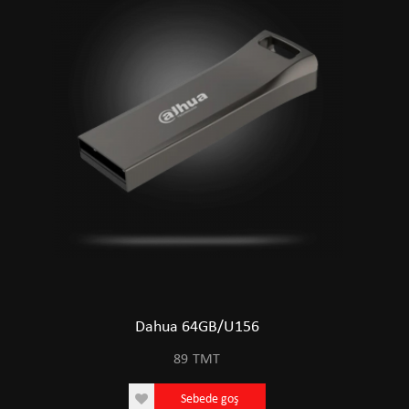
Dahua 64GB/U156
89
TMT
Sebede goş