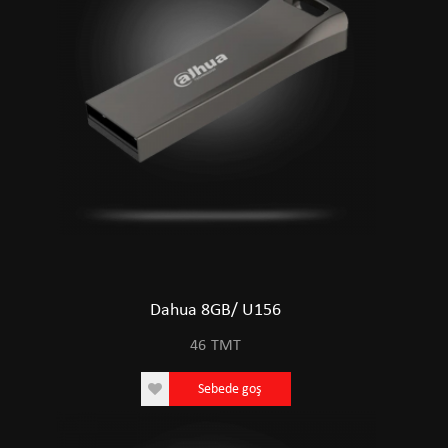
Dahua 8GB/ U156
46
TMT
Sebede goş