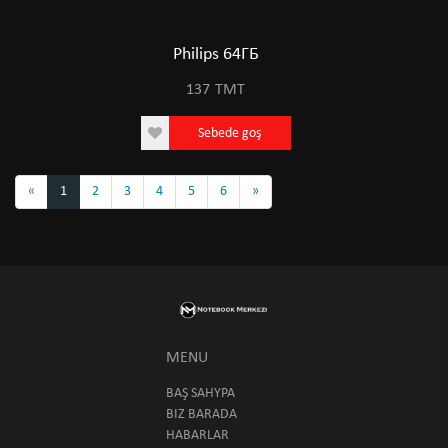
Philips 64ГБ
137
TMT
Sebede goş
«
1
2
3
4
5
6
»
MENU
BAŞ SAHYPA
BIZ BARADA
HABARLAR