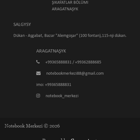
ŞIKAÝATLAR BÖLÜMI
ARAGATNAŞYK
SALGYSY
Dükan - Aşgabat, Bazar "Alemgoşar" (100 fontan),115-nji dükan.
ARAGATNAŞYK
+99365888831 / +99362888685
notebookmerkezi88@gmail.com
imo: +99365888831
notebook_merkezi
Notebook Merkezi © 2026