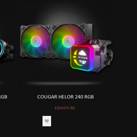
RGB
COUGAR HELOR 240 RGB
Elýeterli däl