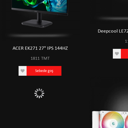
Deepcool LE7
1
ACER EK271 27" IPS 144HZ
ACER EK271 27" 
1811
TMT
1811
TM
Sebede goş
Sebede 
0
5148
0 TMT
5148 TMT