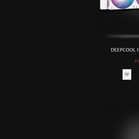
Wentilýator sanawy
DEEPCOOL I
El