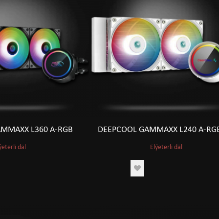
MMAXX L360 A-RGB
DEEPCOOL GAMMAXX L240 A-RG
ýeterli däl
Elýeterli däl