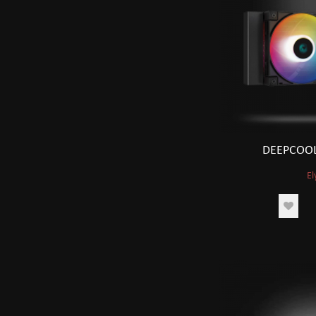
DEEPCOOL
El