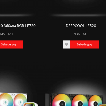
20 360мм RGB LE720
DEEPCOOL LE520
145
TMT
936
TMT
IPS 144HZ
ACER EK271 27" IPS 144HZ
Sebede goş
Sebede goş
T
1811
TMT
goş
Sebede goş