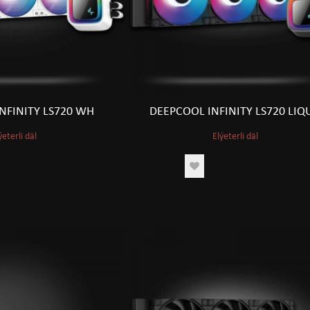
NFINITY LS720 WH
DEEPCOOL INFINITY LS720 LIQ
ýeterli däl
Elýeterli däl