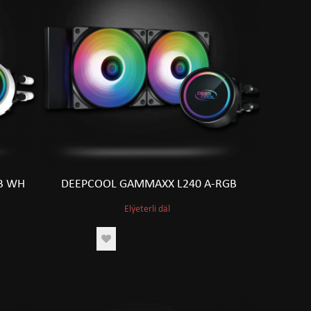
B WH
DEEPCOOL GAMMAXX L240 A-RGB
Elýeterli däl