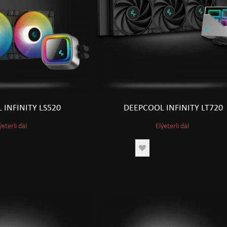
 INFINITY LS520
DEEPCOOL INFINITY LT720
ýeterli däl
Elýeterli däl