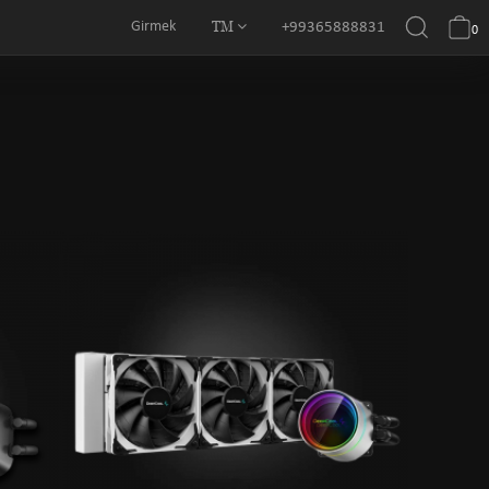
TM
Girmek
+99365888831
0