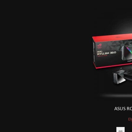
ASUS R
El