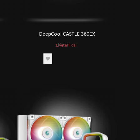
DeepCool CASTLE 360EX
Elýeterli däl