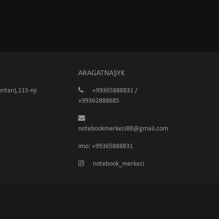
ARAGATNAŞYK
ntan),115-nji
+99365888831 /
+99362888685
notebookmerkezi88@gmail.com
imo: +99365888831
notebook_merkezi