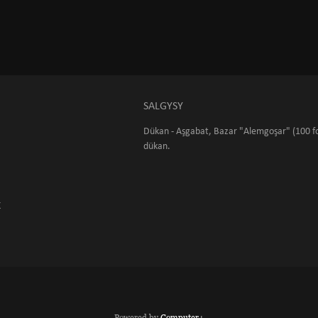
SALGYSY
Dükan - Aşgabat, Bazar "Alemgoşar" (100 fo
dükan.
K
Powered by
Computer+