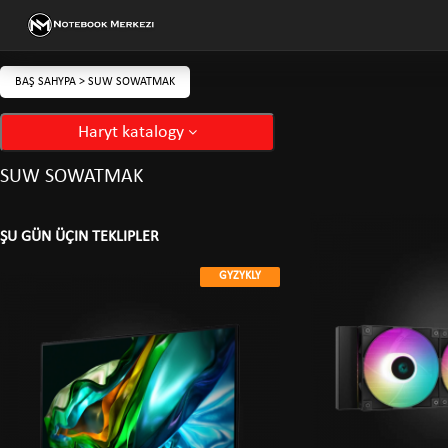
BAŞ SAHYPA
>
SUW SOWATMAK
Haryt katalogy
SUW SOWATMAK
ŞU GÜN ÜÇIN TEKLIPLER
GYZYKLY