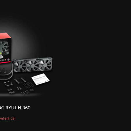
OG RYUJIN 360
ýeterli däl