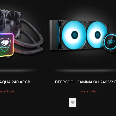
AQUA 240 ARGB
DEEPCOOL GAMMAXX L240 V2 
ýeterli däl
Elýeterli däl