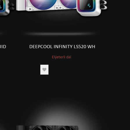
UID
DEEPCOOL INFINITY LS520 WH
Elýeterli däl