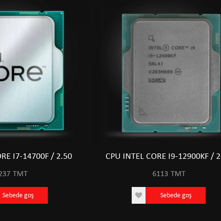
RE I7-14700F / 2.50
CPU INTEL CORE I9-12900KF / 2
237
TMT
6113
TMT
Sebede goş
Sebede goş