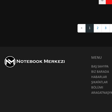
«
1
2
3
MENU
BAŞ SAHYPA
BIZ BARADA
HABARLAR
ŞIKAÝATLAR
BÖLÜMI
ARAGATNAŞY