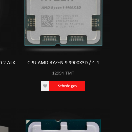
 2 ATX
CPU AMD RYZEN 9 9900X3D / 4.4
12994
TMT
Sebede goş