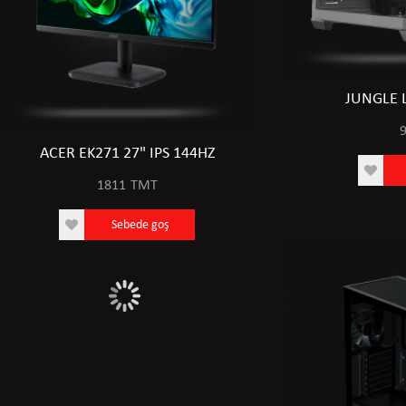
JUNGLE 
ACER EK271 27" IPS 144HZ
ACER EK271 27" 
1811
TMT
1811
TM
Sebede goş
Sebede 
0
28763
0 TMT
28763 TMT