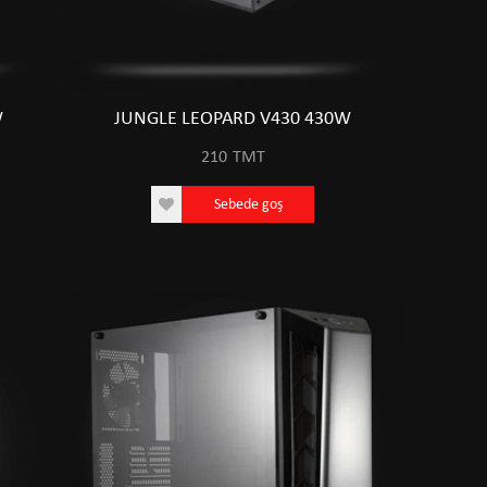
W
JUNGLE LEOPARD V430 430W
210
TMT
Sebede goş