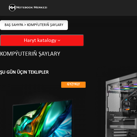
BAŞ SAHYPA
>
KOMPÝUTERIŇ ŞAYLARY
Haryt katalogy
KOMPÝUTERIŇ ŞAYLARY
ŞU GÜN ÜÇIN TEKLIPLER
GYZYKLY