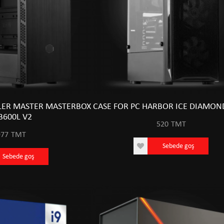
LER MASTER MASTERBOX
CASE FOR PC HARBOR ICE DIAMOND
600L V2
520
TMT
977
TMT
Sebede goş
Sebede goş