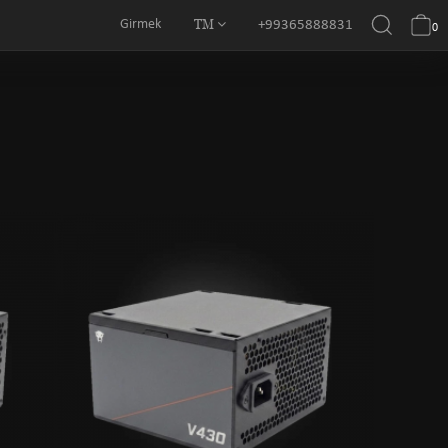
TM
Girmek
+99365888831
0