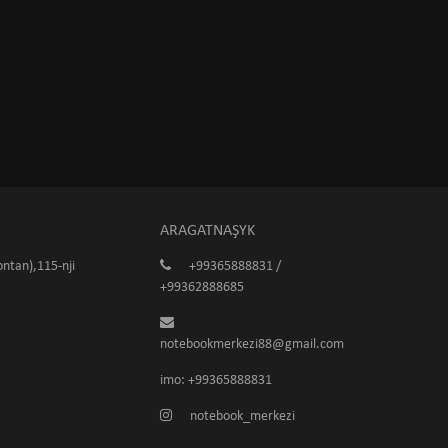
ARAGATNAŞYK
ntan),115-nji
+99365888831 /
+99362888685
notebookmerkezi88@gmail.com
imo: +99365888831
notebook_merkezi