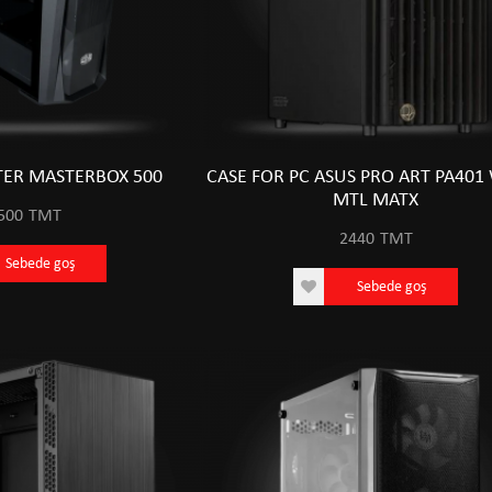
ER MASTERBOX 500
CASE FOR PC ASUS PRO ART PA40
MTL MATX
500
TMT
2440
TMT
Sebede goş
Sebede goş