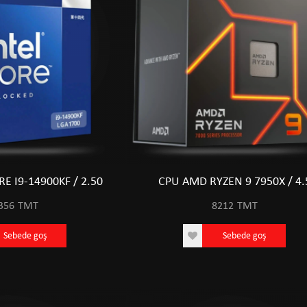
E I9-14900KF / 2.50
CPU AMD RYZEN 9 7950X / 4.
356
TMT
8212
TMT
Sebede goş
Sebede goş