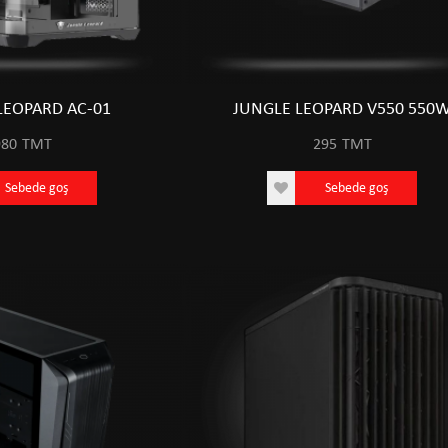
LEOPARD AC-01
JUNGLE LEOPARD V550 550
980
TMT
295
TMT
IPS 144HZ
ACER EK271 27" IPS 144HZ
Sebede goş
Sebede goş
T
1811
TMT
goş
Sebede goş