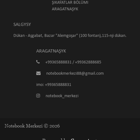
ŞIKAÝATLAR BÖLÜMI
ARAGATNAŞYK
SALGYSY
Dükan - Aşgabat, Bazar "Alemgoşar" (100 fontan),115-nji dükan.
ARAGATNAŞYK
+99365888831 / +99362888685
notebookmerkezi88@gmail.com
imo: +99365888831
notebook_merkezi
Notebook Merkezi © 2026