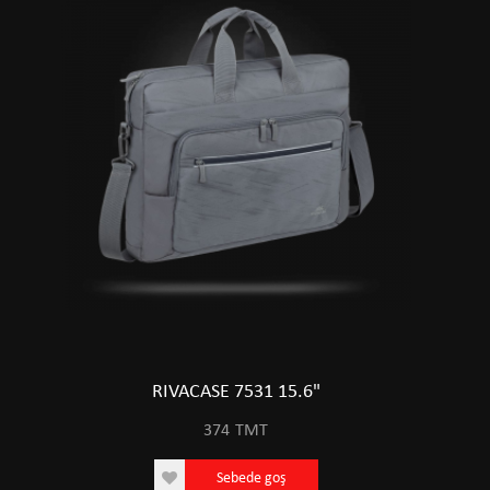
RIVACASE 7531 15.6"
374
TMT
Sebede goş