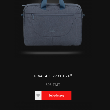
RIVACASE 7731 15.6"
395
TMT
Sebede goş