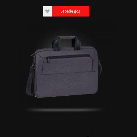
Sebede goş