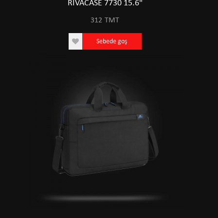
RIVACASE 7730 15.6"
312
TMT
Sebede goş