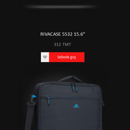
RIVACASE 5532 15.6"
312
TMT
Sebede goş