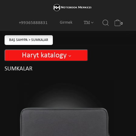
TM
Girmek
+99365888831
0
BAŞ SAHYPA
>
SUMKALAR
Haryt katalogy
SUMKALAR