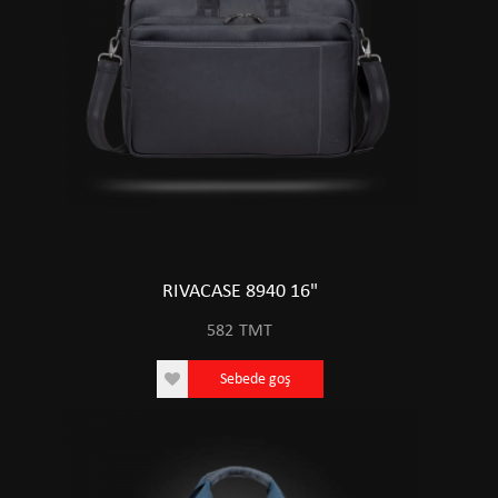
RIVACASE 8940 16"
582
TMT
Sebede goş