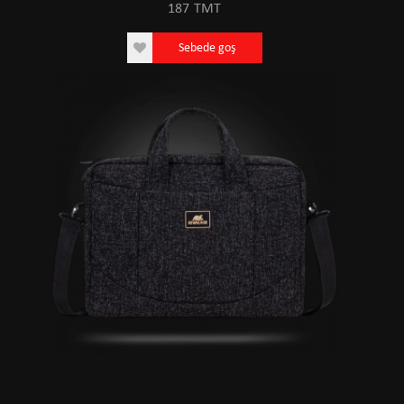
187
TMT
Sebede goş