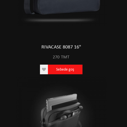
RIVACASE 8087 16"
270
TMT
Sebede goş