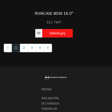
RIVACASE 8036 16.0"
312
TMT
Sebede goş
«
1
2
3
4
»
MENU
BAŞ SAHYPA
BIZ BARADA
HABARLAR