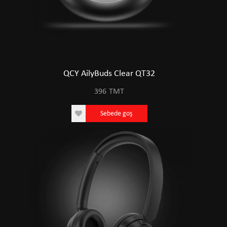
QCY AilyBuds Clear QT32
396
TMT
Sebede goş