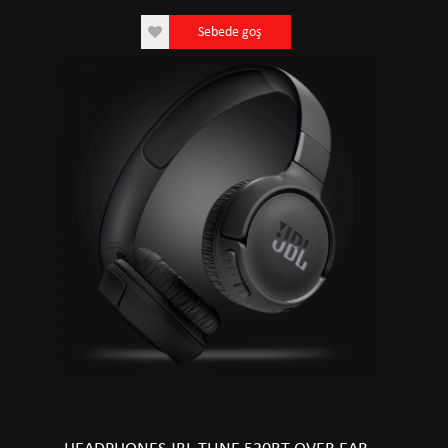
Sebede goş