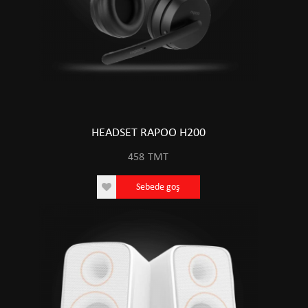
HEADSET RAPOO H200
458
TMT
Sebede goş