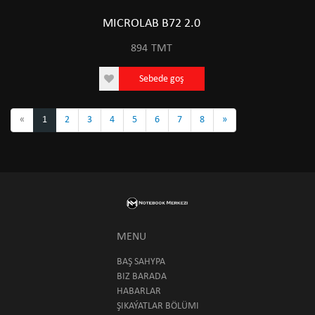
MICROLAB B72 2.0
894
TMT
Sebede goş
«
1
2
3
4
5
6
7
8
»
MENU
BAŞ SAHYPA
BIZ BARADA
HABARLAR
ŞIKAÝATLAR BÖLÜMI