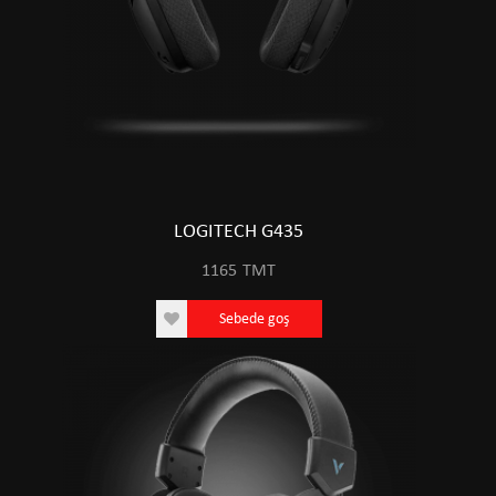
LOGITECH G435
1165
TMT
Sebede goş