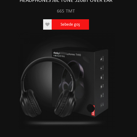
HEADPHONES JBL TUNE 520BT OVER EAR
665
TMT
Sebede goş