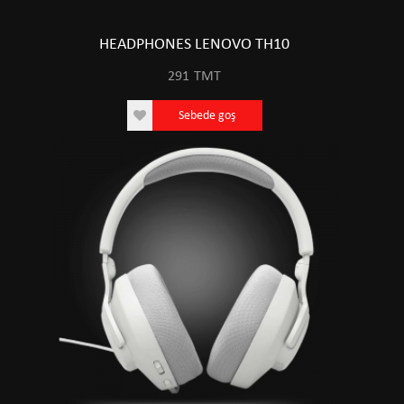
HEADPHONES LENOVO TH10
291
TMT
Sebede goş