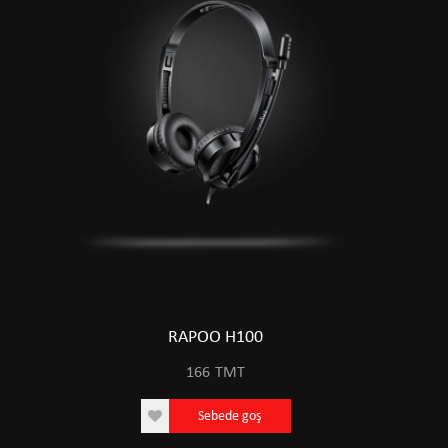
RAPOO H100
166
TMT
Sebede goş