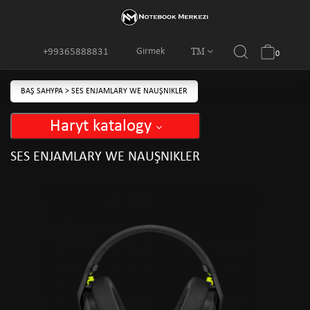
TM
Girmek
+99365888831
0
BAŞ SAHYPA
>
SES ENJAMLARY WE NAUŞNIKLER
Haryt katalogy
SES ENJAMLARY WE NAUŞNIKLER