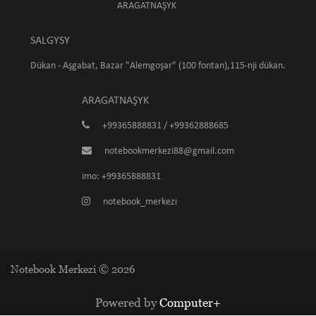
ARAGATNAŞYK
SALGYSY
Dükan - Aşgabat, Bazar "Alemgoşar" (100 fontan),115-nji dükan.
ARAGATNAŞYK
+99365888831 / +99362888685
notebookmerkezi88@gmail.com
imo: +99365888831
notebook_merkezi
Notebook Merkezi © 2026
Powered by
Computer+