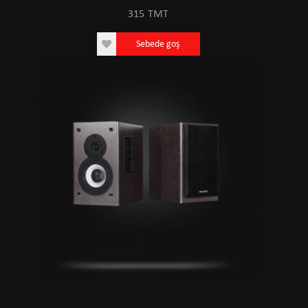
315
TMT
Sebede goş