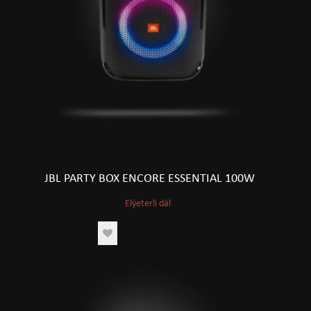
JBL PARTY BOX ENCORE ESSENTIAL 100W
Elýeterli däl