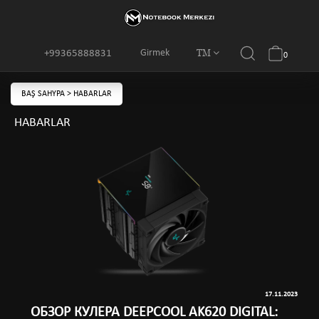
TM
Girmek
+99365888831
0
BAŞ SAHYPA
>
HABARLAR
HABARLAR
17.11.2023
ОБЗОР КУЛЕРА DEEPСOOL AK620 DIGITAL: