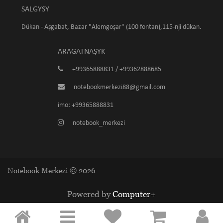
SALGYSY
Dükan - Aşgabat, Bazar "Alemgoşar" (100 fontan),115-nji dükan.
ARAGATNAŞYK
+99365888831 / +99362888685
notebookmerkezi88@gmail.com
imo: +99365888831
notebook_merkezi
Notebook Merkezi © 2026
Powered by
Computer+