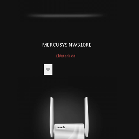
MERCUSYS NW310RE
Elýeterli däl