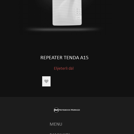
REPEATER TENDA A15
Elýeterli däl
MENU