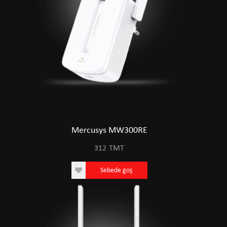
Mercusys MW300RE
312
TMT
Sebede goş