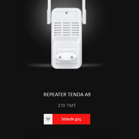
REPEATER TENDA A9
270
TMT
Sebede goş