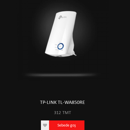
TP-LINK TL-WA850RE
312
TMT
Sebede goş