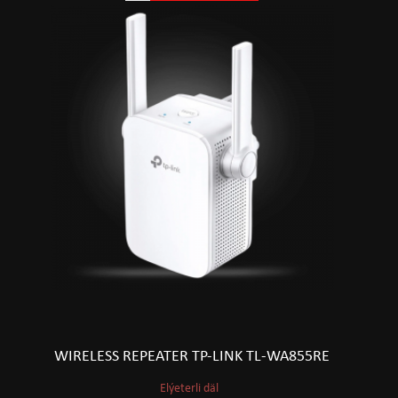
WIRELESS REPEATER TP-LINK TL-WA855RE
Elýeterli däl