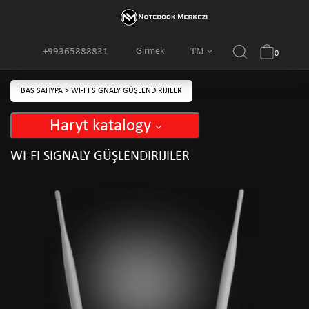
TM
Girmek
+99365888831
0
BAŞ SAHYPA
>
WI-FI SIGNALY GÜŞLENDIRIJILER
Haryt katalogy
WI-FI SIGNALY GÜŞLENDIRIJILER