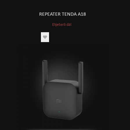
REPEATER TENDA A18
Elýeterli däl