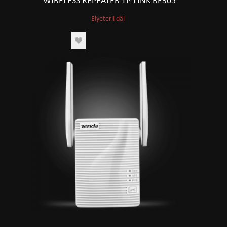
WIRELESS REPEATER TP-LINK RE305
Elýeterli däl