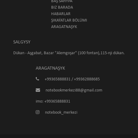
BAŞ SAHYPA
BIZ BARADA
HABARLAR
ŞIKAÝATLAR BÖLÜMI
ARAGATNAŞYK
SALGYSY
Dükan - Aşgabat, Bazar "Alemgoşar" (100 fontan),115-nji dükan.
ARAGATNAŞYK
+99365888831 / +99362888685
notebookmerkezi88@gmail.com
imo: +99365888831
notebook_merkezi