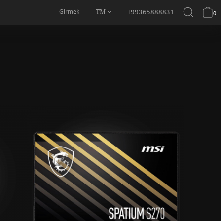
TM
Girmek
+99365888831
0