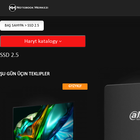
BAŞ SAHYPA
>
SSD 2.5
Haryt katalogy
SSD 2.5
ŞU GÜN ÜÇIN TEKLIPLER
GYZYKLY