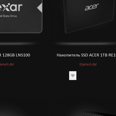
R 128GB LNS100
Накопитель SSD ACER 1TB RE
ýeterli däl
Elýeterli däl