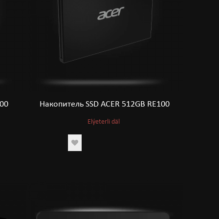
100
Накопитель SSD ACER 512GB RE100
Elýeterli däl