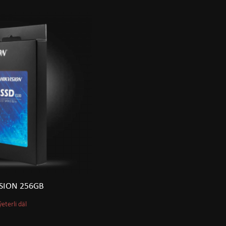
ISION 256GB
ýeterli däl