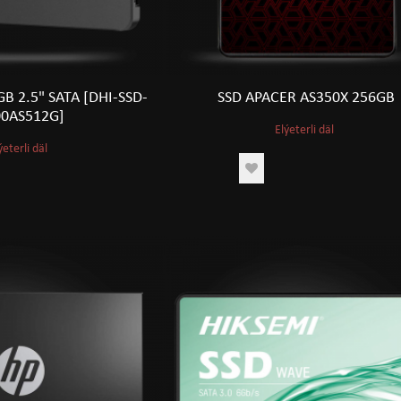
B 2.5" SATA [DHI-SSD-
SSD APACER AS350X 256GB
0AS512G]
Elýeterli däl
ýeterli däl
IPS 144HZ
ACER EK271 27" IPS 144HZ
T
1811
TMT
goş
Sebede goş