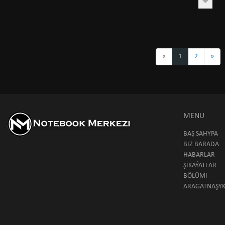
«
1
2
»
MENU
BAŞ SAHYPA
BIZ BARADA
HABARLAR
ŞIKAÝATLAR
BÖLÜMI
ARAGATNAŞY