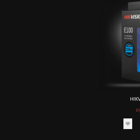
HIK
El