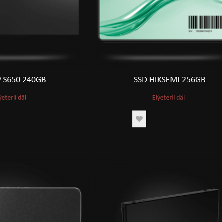
P S650 240GB
SSD HIKSEMI 256GB
ýeterli däl
Elýeterli däl