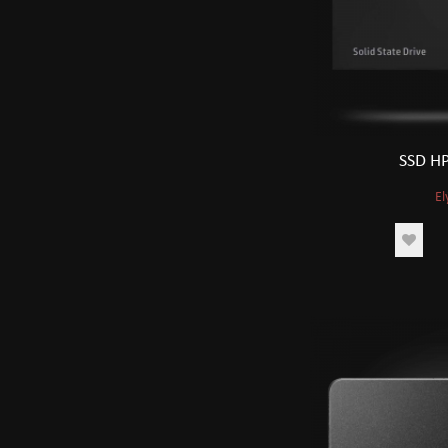
SSD H
El