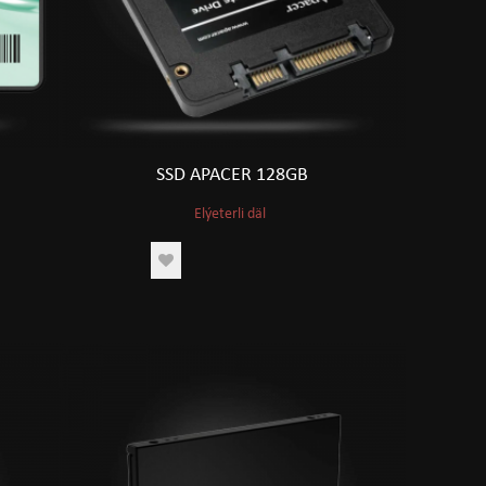
SSD APACER 128GB
Elýeterli däl