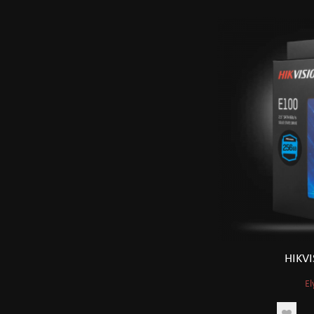
HIKV
El