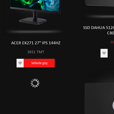
SSD DAHUA 512G
C80
El
ACER EK271 27" IPS 144HZ
ACER EK271 27" 
1811
TMT
1811
TM
Sebede goş
Sebede 
0
1746
0 TMT
1746 TMT