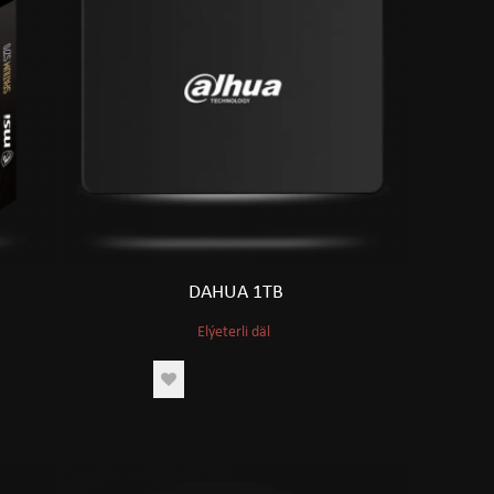
DAHUA 1TB
Elýeterli däl