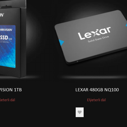
VISION 1TB
LEXAR 480GB NQ100
ýeterli däl
Elýeterli däl