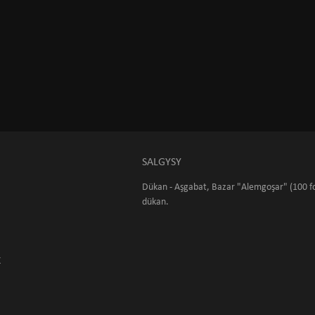
SALGYSY
Dükan - Aşgabat, Bazar "Alemgoşar" (100 fo
dükan.
K