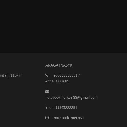
ARAGATNAŞYK
ntan),115-nji
+99365888831 /
+99362888685
notebookmerkezi88@gmail.com
imo: +99365888831
notebook_merkezi