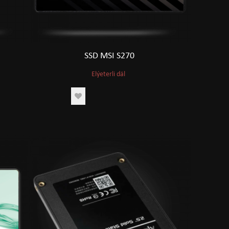
SSD MSI S270
Elýeterli däl