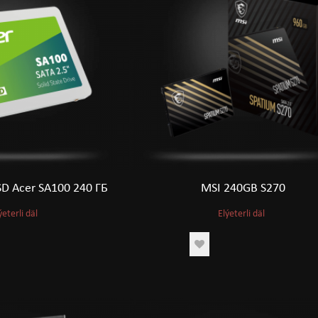
D Acer SA100 240 ГБ
MSI 240GB S270
ýeterli däl
Elýeterli däl