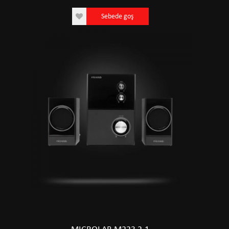
Sebede goş