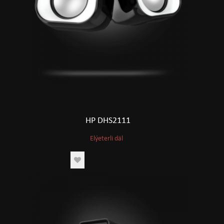
HP DHS2111
Elýeterli däl