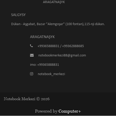
ARAGATNAŞYK
SALGYSY
Dükan - Aşgabat, Bazar "Alemgoşar" (100 fontan),115-nji dükan.
ARAGATNAŞYK
+99365888831 / +99362888685
notebookmerkezi88@gmail.com
imo: +99365888831
notebook_merkezi
Notebook Merkezi © 2026
Powered by
Computer+