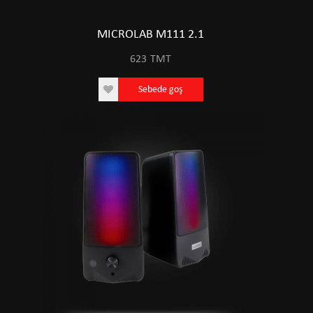
MICROLAB M111 2.1
623
TMT
Sebede goş