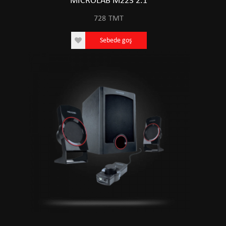
MICROLAB M223 2.1
728
TMT
Sebede goş