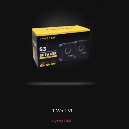
T-Wolf S3
Elýeterli däl