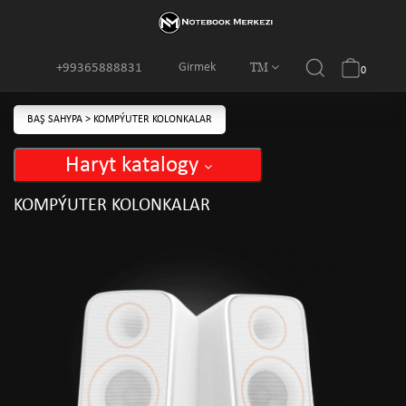
TM
Girmek
+99365888831
0
BAŞ SAHYPA
>
KOMPÝUTER KOLONKALAR
Haryt katalogy
KOMPÝUTER KOLONKALAR