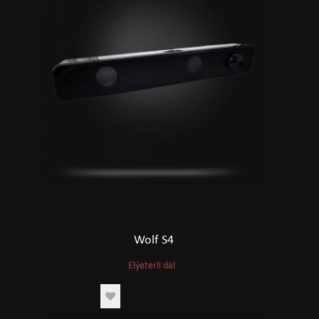
Wolf S4
Elýeterli däl