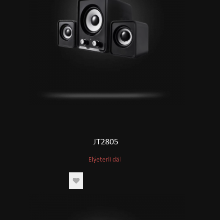
JT2805
Elýeterli däl