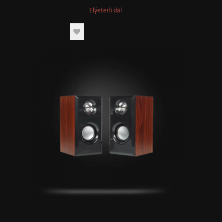
Elýeterli däl