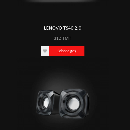
LENOVO TS40 2.0
312
TMT
Sebede goş