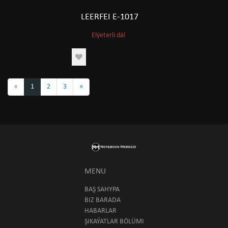
LEERFEI E-1017
Elýeterli däl
«
1
2
3
»
MENU
BAŞ SAHYPA
BIZ BARADA
HABARLAR
ŞIKAÝATLAR BÖLÜMI