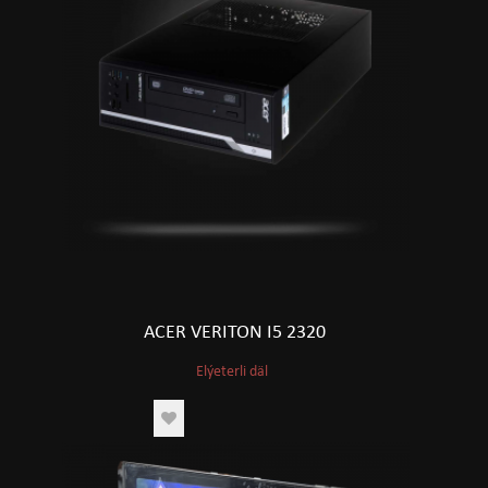
ACER VERITON I5 2320
Elýeterli däl