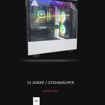
15 10400f / GTX1660SUPER
Elýeterli däl