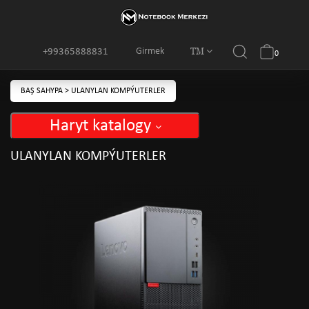
TM
Girmek
+99365888831
0
BAŞ SAHYPA
>
ULANYLAN KOMPÝUTERLER
Haryt katalogy
ULANYLAN KOMPÝUTERLER