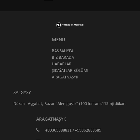
MENU
BAŞ SAHYPA
BIZ BARADA
HABARLAR
ŞIKAÝATLAR BÖLÜMI
ARAGATNAŞYK
SALGYSY
Dükan - Aşgabat, Bazar "Alemgoşar" (100 fontan),115-nji dükan.
ARAGATNAŞYK
+99365888831 / +99362888685