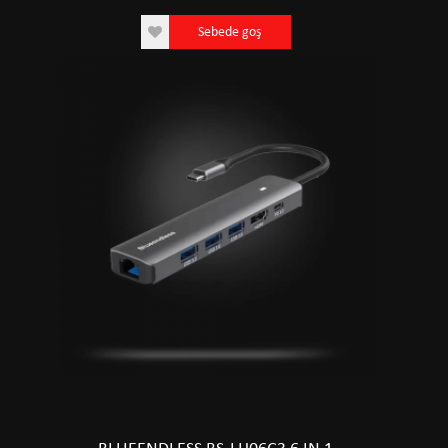
Sebede goş