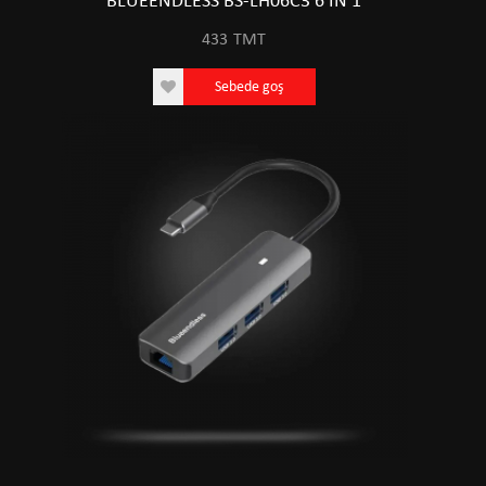
BLUEENDLESS BS-LH06C3 6 IN 1
433
TMT
Sebede goş