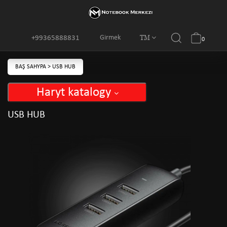
TM
Girmek
+99365888831
0
BAŞ SAHYPA
>
USB HUB
Haryt katalogy
USB HUB