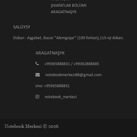
ŞIKAÝATLAR BÖLÜMI
ARAGATNAŞYK
SALGYSY
Dükan - Aşgabat, Bazar "Alemgoşar" (100 fontan),115-nji dükan.
ARAGATNAŞYK
+99365888831 / +99362888685
notebookmerkezi88@gmail.com
imo: +99365888831
notebook_merkezi
Notebook Merkezi © 2026