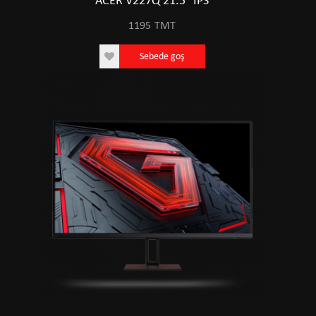
ACER V227Q 21.5" IPS
1195
TMT
Sebede goş