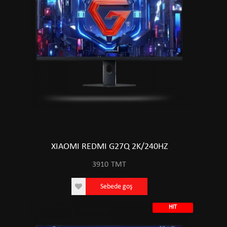
XIAOMI REDMI G27Q 2K/240HZ
3910
TMT
Sebede goş
HIT