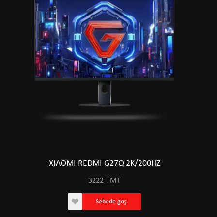
XIAOMI REDMI G27Q 2K/200HZ
3222
TMT
Sebede goş