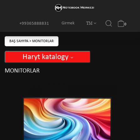
TM
Girmek
+99365888831
0
BAŞ SAHYPA
>
MONITORLAR
Haryt katalogy
MONITORLAR