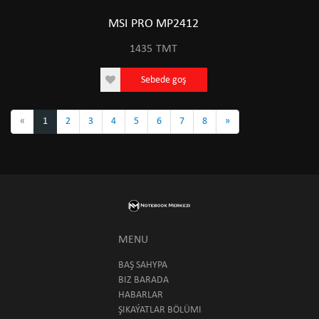
MSI PRO MP2412
1435
TMT
Sebede goş
«
1
2
3
4
5
6
7
8
»
MENU
BAŞ SAHYPA
BIZ BARADA
HABARLAR
ŞIKAÝATLAR BÖLÜMI