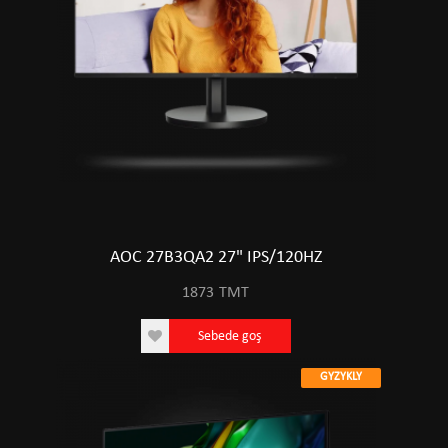
AOC 27B3QA2 27" IPS/120HZ
1873
TMT
Sebede goş
GYZYKLY