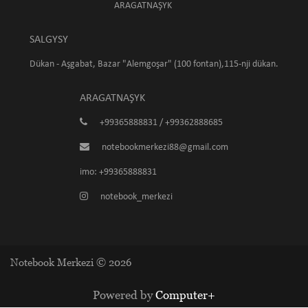
ARAGATNAŞYK
SALGYSY
Dükan - Aşgabat, Bazar "Alemgoşar" (100 fontan),115-nji dükan.
ARAGATNAŞYK
+99365888831 / +99362888685
notebookmerkezi88@gmail.com
imo: +99365888831
notebook_merkezi
Notebook Merkezi © 2026
Powered by
Computer+