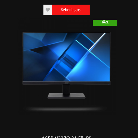
Sebede goş
TÄZE