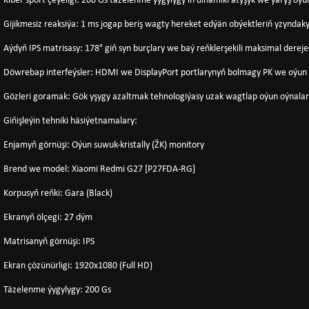
Kiber sport çeýeligi: 200 Gs täzelenme ýygylygy iň dinamiki atyşyk we ýaryş oýu
Gijikmesiz reaksiýa: 1 ms jogap beriş wagty hereket edýän obýektleriň yzyndaky
Aýdyň IPS matrisasy: 178° giň syn burçlary we baý reňklerşekili maksimal derej
Döwrebap interfeýsler: HDMI we DisplayPort portlarynyň bolmagy PK we oýun k
Gözleri goramak: Gök yşygy azaltmak tehnologiýasy uzak wagtlap oýun oýnala
Giňişleýin tehniki häsiýetnamalary:
Enjamyň görnüşi: Oýun suwuk-kristally (ŽK) monitory
Brend we model: Xiaomi Redmi G27 [P27FDA-RG]
Korpusyň reňki: Gara (Black)
Ekranyň ölçegi: 27 dým
Matrisanyň görnüşi: IPS
Ekran çözünürligi: 1920x1080 (Full HD)
Täzelenme ýygylygy: 200 Gs