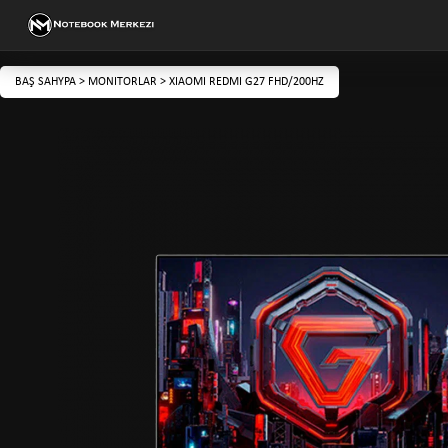
BAŞ SAHYPA
>
MONITORLAR
>
XIAOMI REDMI G27 FHD/200HZ