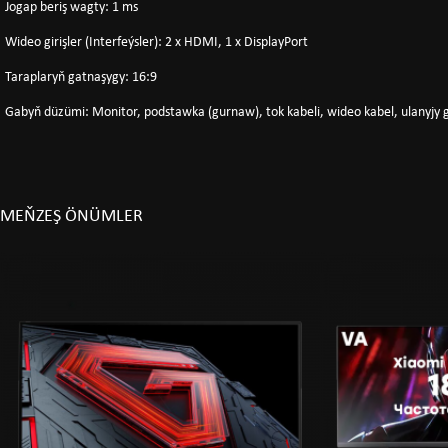
Jogap beriş wagty: 1 ms
Wideo girişler (Interfeýsler): 2 x HDMI, 1 x DisplayPort
Taraplaryň gatnaşygy: 16:9
Gabyň düzümi: Monitor, podstawka (gurnaw), tok kabeli, wideo kabel, ulanyjy 
MEŇZEŞ ÖNÜMLER