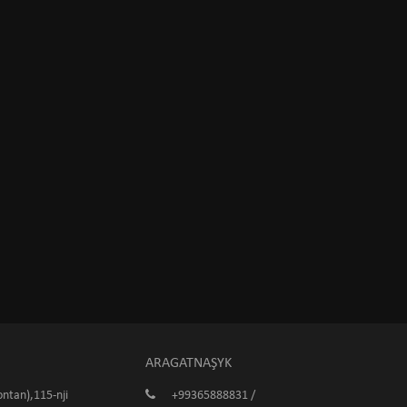
ARAGATNAŞYK
ntan),115-nji
+99365888831 /