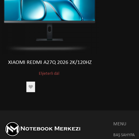
XIAOMI REDMI A27Q 2026 2K/120HZ
Elýeterli däl
MENU
BAŞ SAHYPA