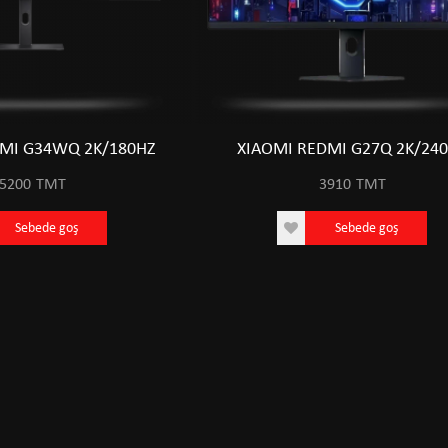
DMI G34WQ 2K/180HZ
XIAOMI REDMI G27Q 2K/24
5200
TMT
3910
TMT
Sebede goş
Sebede goş