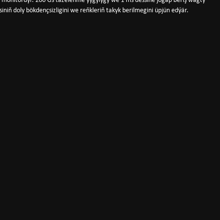
lyk monitordyr. 200 Gs täzelenme ýygylygy we 1 ms dessine jogap beriş wagty
siniň doly bökdençsizligini we reňkleriň takyk berilmegini üpjün edýär.