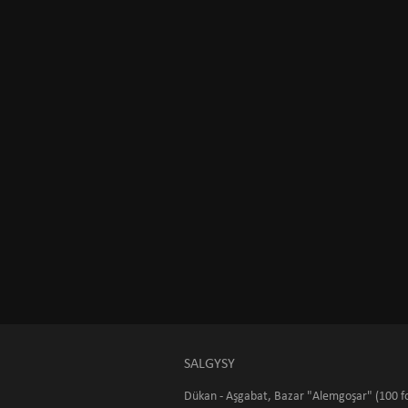
SALGYSY
Dükan - Aşgabat, Bazar "Alemgoşar" (100 fo