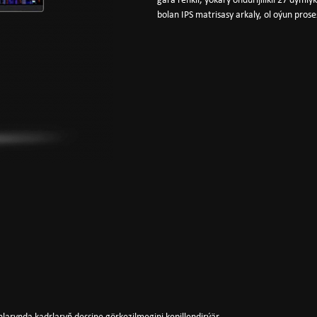
gara reňkli, ýokary öndürijilikli 27 dým
bolan IPS matrisasy arkaly, ol oýun prose