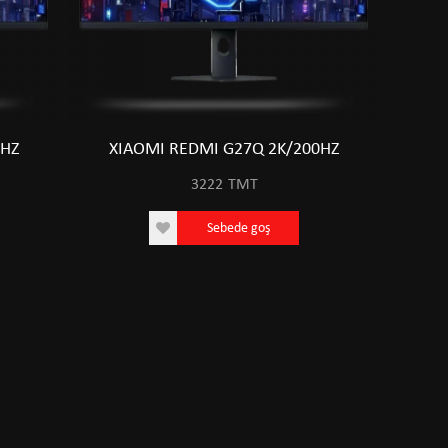
0HZ
XIAOMI REDMI G27Q 2K/200HZ
3222
TMT
Sebede goş