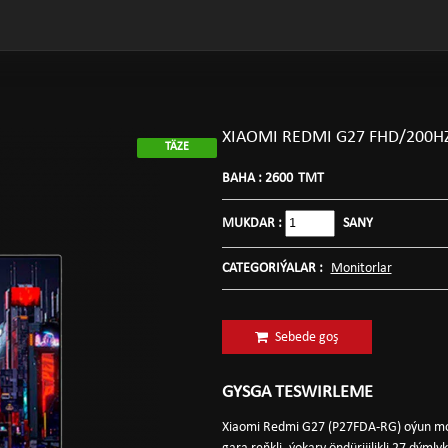
XIAOMI REDMI G27 FHD/200H
TÄZE
BAHA :
2600
TMT
MUKDAR :
SANY
CATEGORIÝALAR :
Monitorlar
Sebede goş
GYSGA TESWIRLEME
Xiaomi Redmi G27 (P27FDA-RG) oýun moni