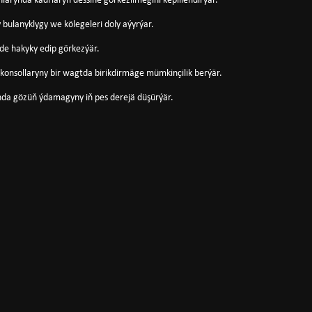
nlarynda kadrlaryň dessine görkezilmegini kepillendirýär.
 bulanyklygy we kölegeleri doly aýyrýar.
ede hakyky edip görkezýär.
onsollaryny bir wagtda birikdirmäge mümkinçilik berýär.
nda gözüň ýdamagyny iň pes derejä düşürýär.