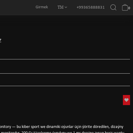
TM
Girmek
+99365888831
0
Z
tory — bu kiber sport we dinamiki oýunlar üçin ýörite döredilen, dizaýny