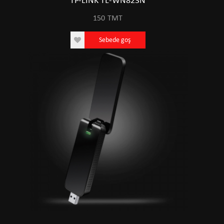
TP-LINK TL-WN823N
150
TMT
Sebede goş