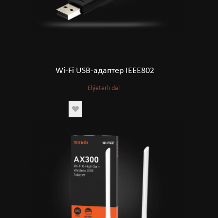
Wi-Fi USB-адаптер IEEE802
Elýeterli däl