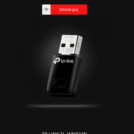
Sebede goş