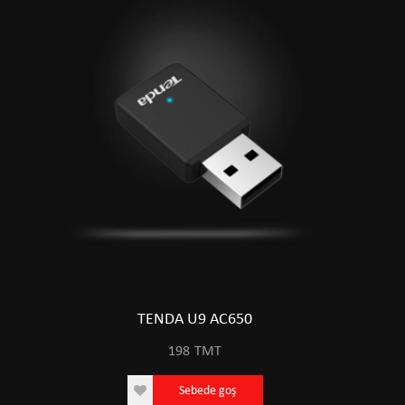
TENDA U9 AC650
198
TMT
Sebede goş