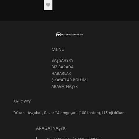
MENU
BAŞ SAHYPA
BIZ BARADA
HABARLAR
ŞIKAÝATLAR BÖLÜMI
ARAGATNAŞYK
SALGYSY
Dükan - Aşgabat, Bazar "Alemgoşar" (100 fontan),115-nji dükan.
ARAGATNAŞYK