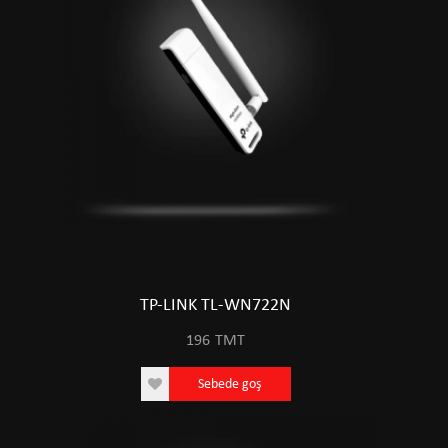
TP-LINK TL-WN722N
196
TMT
Sebede goş