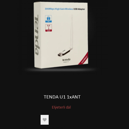
TENDA U1 1xANT
Elýeterli däl