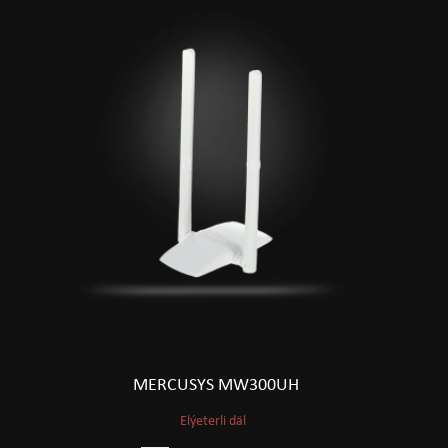
MERCUSYS MW300UH
Elýeterli däl