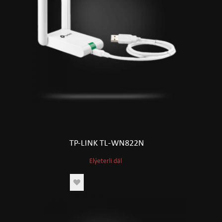
TP-LINK TL-WN822N
Elýeterli däl