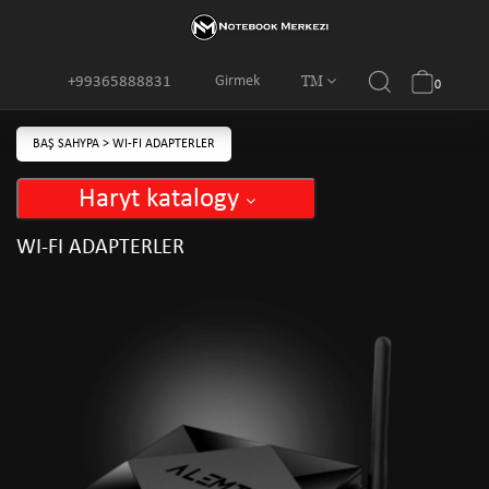
TM
Girmek
+99365888831
0
BAŞ SAHYPA
>
WI-FI ADAPTERLER
Haryt katalogy
WI-FI ADAPTERLER