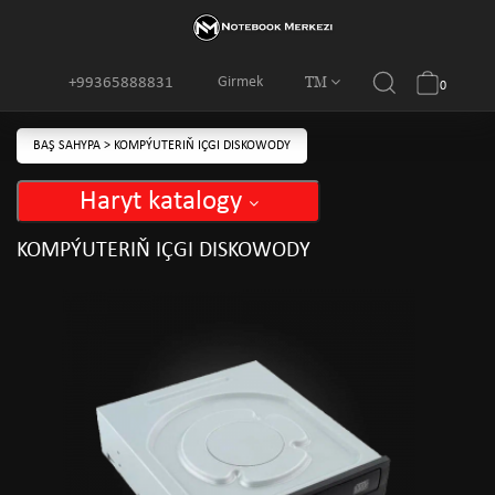
TM
Girmek
+99365888831
0
BAŞ SAHYPA
>
KOMPÝUTERIŇ IÇGI DISKOWODY
Haryt katalogy
KOMPÝUTERIŇ IÇGI DISKOWODY