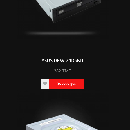
ASUS DRW-24D5MT
282
TMT
Sebede goş