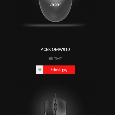
ACER OMW910
65
TMT
Sebede goş