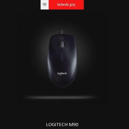
Sebede goş
LOGITECH M90