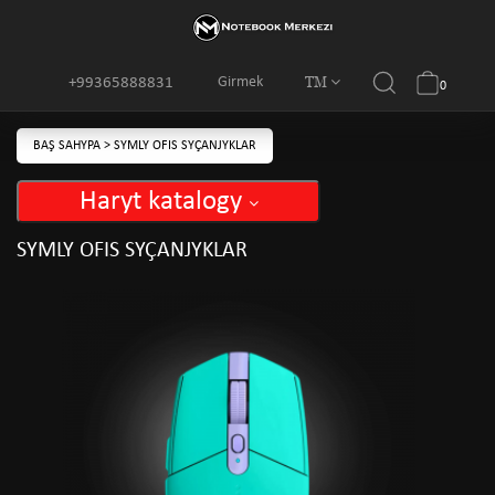
TM
Girmek
+99365888831
0
BAŞ SAHYPA
>
SYMLY OFIS SYÇANJYKLAR
Haryt katalogy
SYMLY OFIS SYÇANJYKLAR