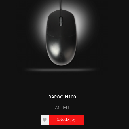
RAPOO N100
73
TMT
Sebede goş