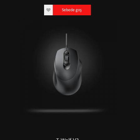
Sebede goş