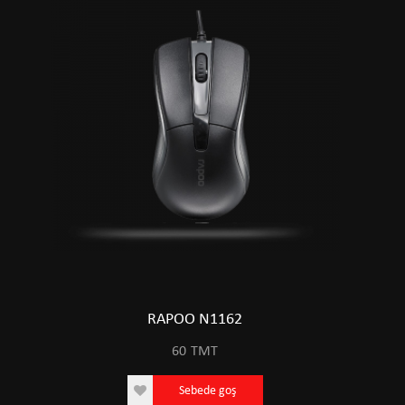
RAPOO N1162
60
TMT
Sebede goş