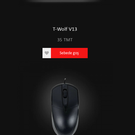
T-Wolf V13
35
TMT
Sebede goş