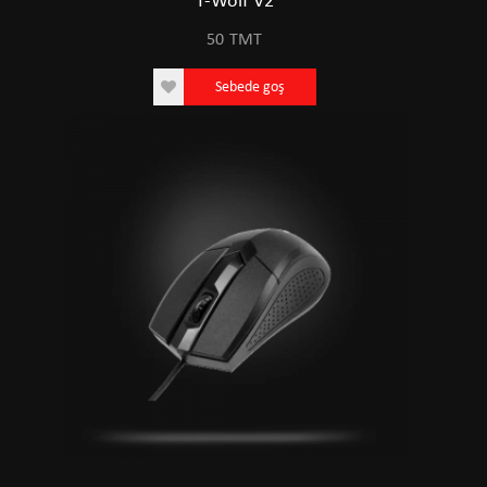
T-Wolf V2
50
TMT
Sebede goş