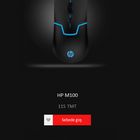
HP M100
115
TMT
Sebede goş