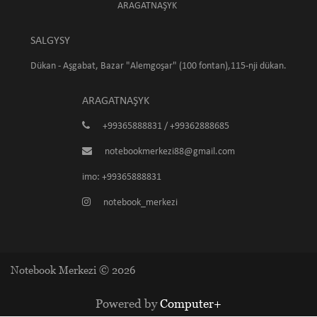
ARAGATNAŞYK
SALGYSY
Dükan - Aşgabat, Bazar "Alemgoşar" (100 fontan),115-nji dükan.
ARAGATNAŞYK
+99365888831 / +99362888685
notebookmerkezi88@gmail.com
imo: +99365888831
notebook_merkezi
Notebook Merkezi © 2026
Powered by
Computer+