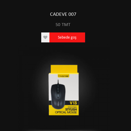
CADEVE 007
50
TMT
Sebede goş