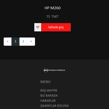
HP M260
75
TMT
Sebede goş
«
1
2
»
MENU
BAŞ SAHYPA
BIZ BARADA
HABARLAR
ŞIKAÝATLAR BÖLÜMI