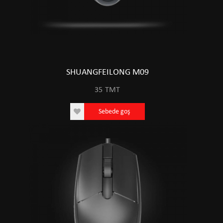
SHUANGFEILONG M09
35
TMT
Sebede goş