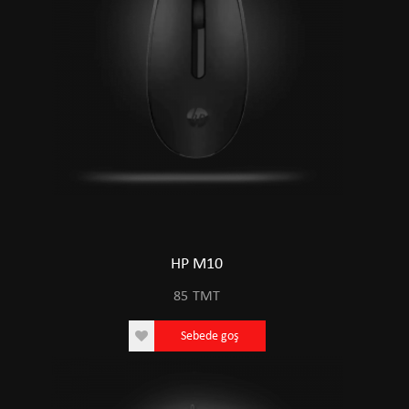
HP M10
85
TMT
Sebede goş