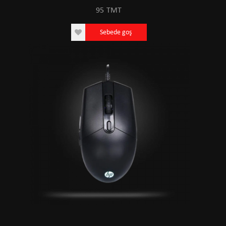
95
TMT
Sebede goş