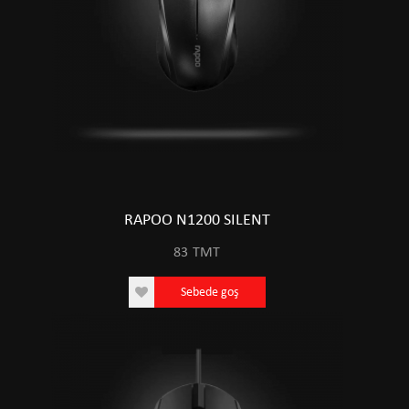
RAPOO N1200 SILENT
83
TMT
Sebede goş