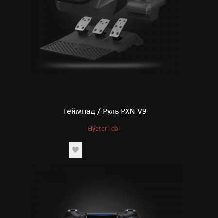
Геймпад / Руль PXN V9
Elýeterli däl