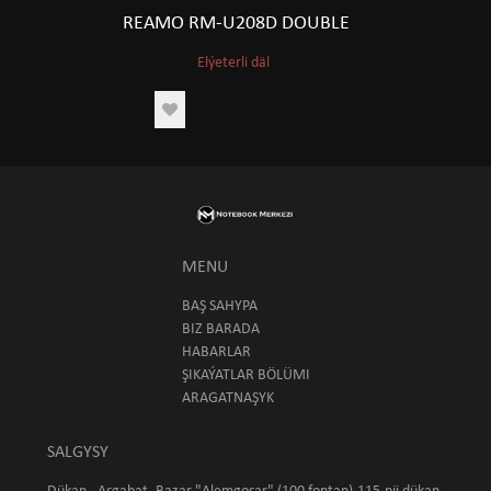
REAMO RM-U208D DOUBLE
Elýeterli däl
MENU
BAŞ SAHYPA
BIZ BARADA
HABARLAR
ŞIKAÝATLAR BÖLÜMI
ARAGATNAŞYK
SALGYSY