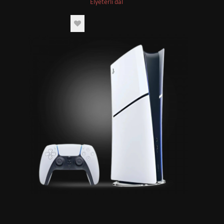
Elýeterli däl