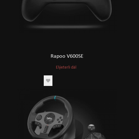
Rapoo V600SE
Elýeterli däl