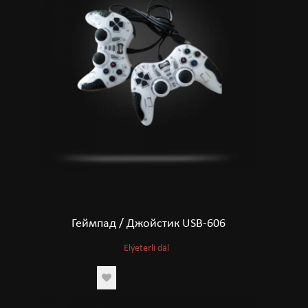
Геймпад / Джойстик USB-606
Elýeterli däl