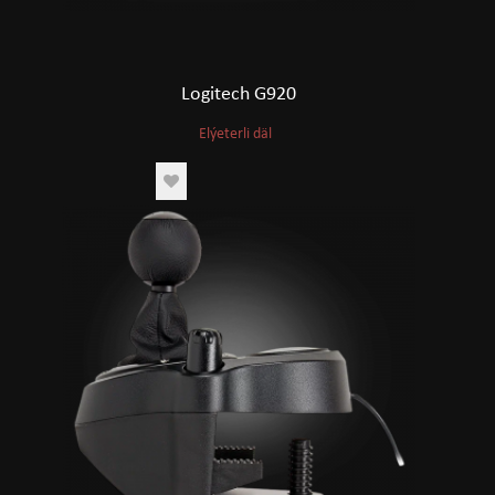
Logitech G920
Elýeterli däl