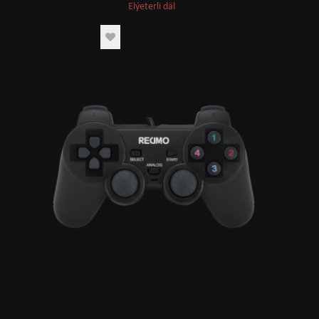
Elýeterli däl