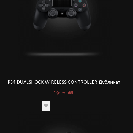
PS4 DUALSHOCK WIRELESS CONTROLLER Дубликат
Elýeterli däl