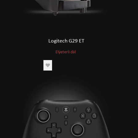
Logitech G29 ET
Elýeterli däl