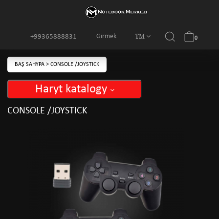
TM
Girmek
+99365888831
0
BAŞ SAHYPA
>
CONSOLE /JOYSTICK
Haryt katalogy
CONSOLE /JOYSTICK