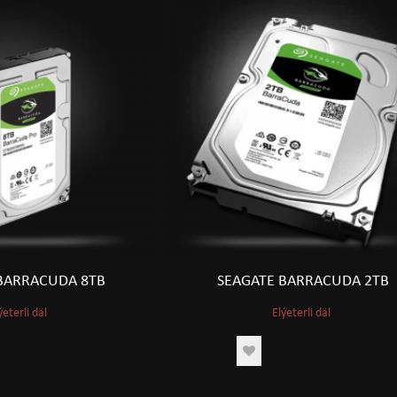
BARRACUDA 8TB
SEAGATE BARRACUDA 2TB
ýeterli däl
Elýeterli däl