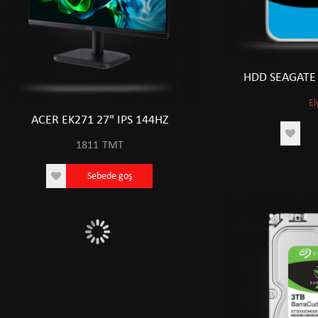
HDD SEAGATE 
El
ACER EK271 27" IPS 144HZ
ACER EK271 27" 
1811
TMT
1811
TM
Sebede goş
Sebede 
0
6133
0 TMT
6133 TMT