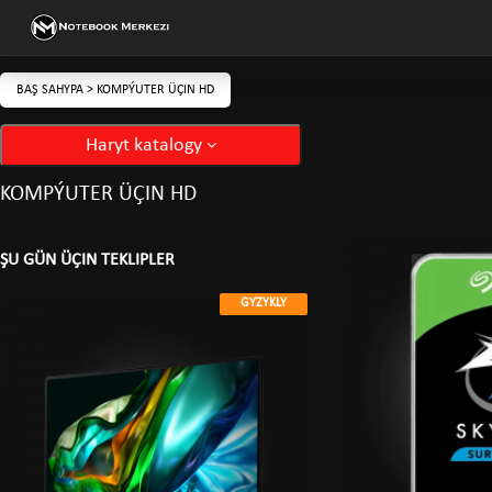
BAŞ SAHYPA
>
KOMPÝUTER ÜÇIN HD
Haryt katalogy
KOMPÝUTER ÜÇIN HD
ŞU GÜN ÜÇIN TEKLIPLER
GYZYKLY