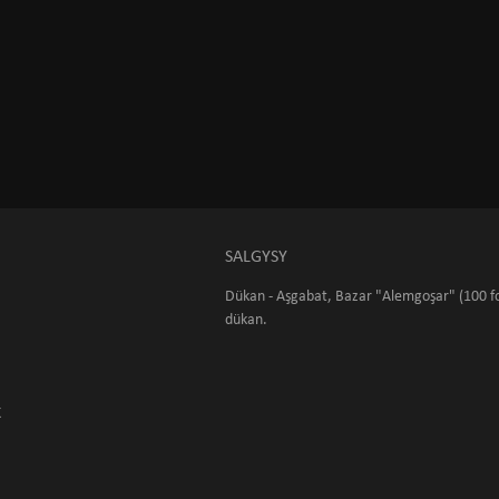
SALGYSY
Dükan - Aşgabat, Bazar "Alemgoşar" (100 fo
dükan.
K