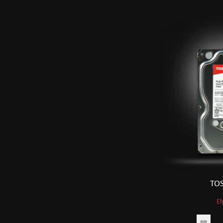
TO
El