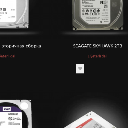
B вторичная сборка
SEAGATE SKYHAWK 2TB
ýeterli däl
Elýeterli däl