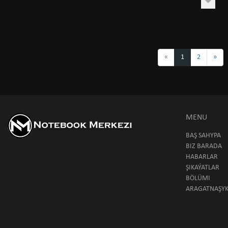
«
1
2
»
MENU
BAŞ SAHYPA
BIZ BARADA
HABARLAR
ŞIKAÝATLAR
BÖLÜMI
ARAGATNAŞY