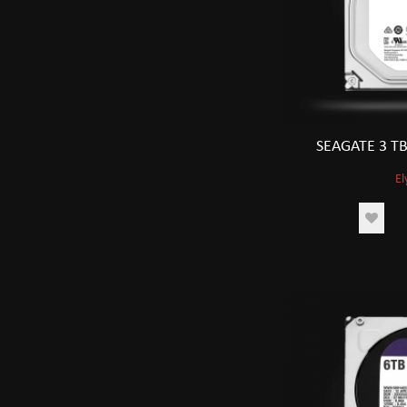
Ýadyň ölçegi
SEAGATE 3 T
El