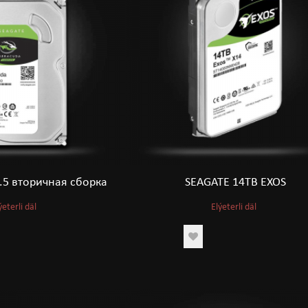
.5 вторичная сборка
SEAGATE 14TB EXOS
ýeterli däl
Elýeterli däl