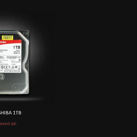
SHIBA 1TB
ýeterli däl