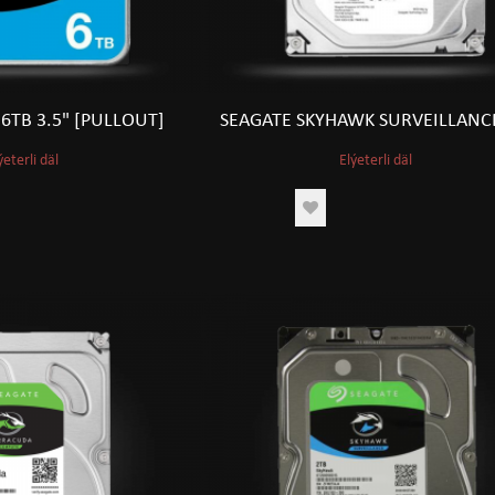
6TB 3.5" [PULLOUT]
SEAGATE SKYHAWK SURVEILLANC
ýeterli däl
Elýeterli däl
IPS 144HZ
ACER EK271 27" IPS 144HZ
T
1811
TMT
goş
Sebede goş