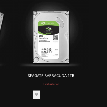
SEAGATE BARRACUDA 1TB
Elýeterli däl