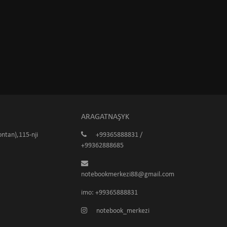
ARAGATNAŞYK
ntan),115-nji
+99365888831 /
+99362888685
notebookmerkezi88@gmail.com
imo: +99365888831
notebook_merkezi