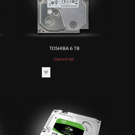
TOSHIBA 6 TB
Elýeterli däl