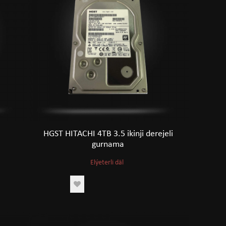
HGST HITACHI 4TB 3.5 ikinji derejeli
gurnama
Elýeterli däl