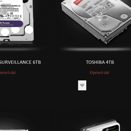
SURVEILLANCE 6TB
TOSHIBA 4TB
ýeterli däl
Elýeterli däl