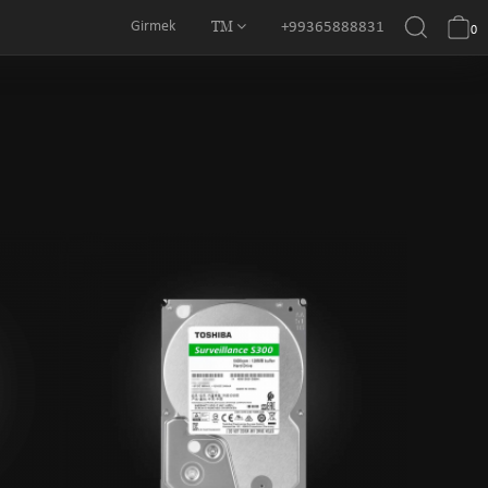
TM
Girmek
+99365888831
0