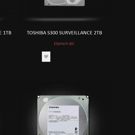
E 1TB
TOSHIBA S300 SURVEILLANCE 2TB
Elýeterli däl