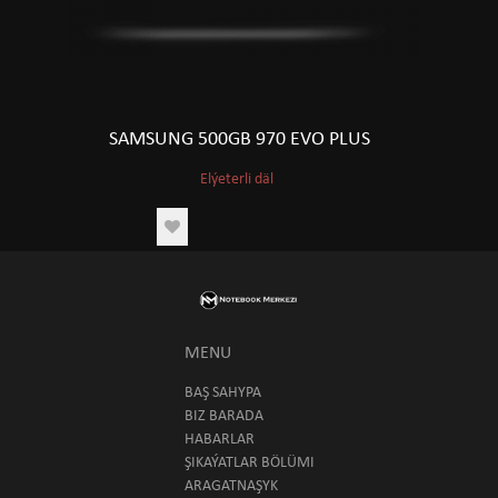
SAMSUNG 500GB 970 EVO PLUS
Elýeterli däl
MENU
BAŞ SAHYPA
BIZ BARADA
HABARLAR
ŞIKAÝATLAR BÖLÜMI
ARAGATNAŞYK