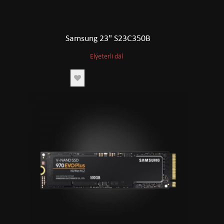
Samsung 23" S23C350B
Elýeterli däl