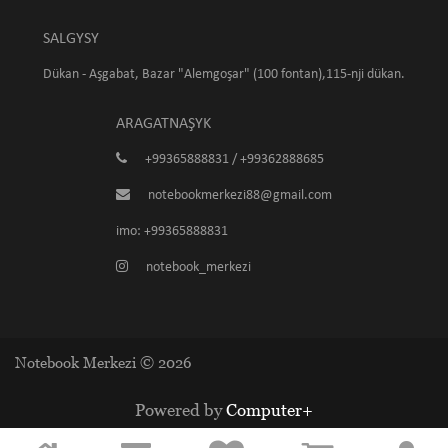
SALGYSY
Dükan - Aşgabat, Bazar "Alemgoşar" (100 fontan),115-nji dükan.
ARAGATNAŞYK
+99365888831 / +99362888685
notebookmerkezi88@gmail.com
imo: +99365888831
notebook_merkezi
Notebook Merkezi © 2026
Powered by
Computer+