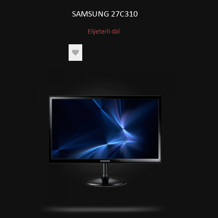
SAMSUNG 27C310
Elýeterli däl