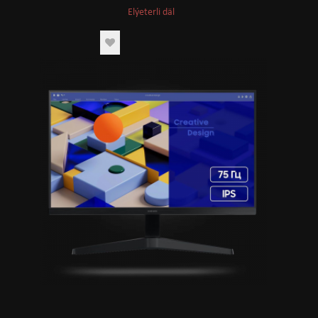
Elýeterli däl