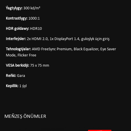
Ýagtylygy:
300 kd/m²
Kontrastlygy:
1000:1
HDR goldawy:
HDR10
Interfeýsler:
2x HDMI 2.0, 1x DisplayPort 1.4, guloşlyk üçin giriş
Tehnologiýalar:
AMD FreeSync Premium, Black Equalizer, Eye Saver
Mode, Flicker Free
VESA berkidiji:
75 x 75 mm
Reňki:
Gara
Kepillik:
1 ýyl
MEŇZEŞ ÖNÜMLER