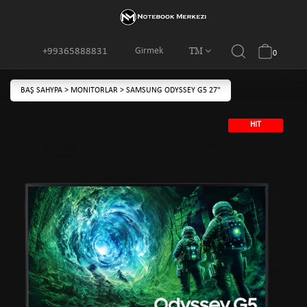
TM
Girmek
+99365888831
0
BAŞ SAHYPA
>
MONITORLAR
>
SAMSUNG ODYSSEY G5 27"
HIT