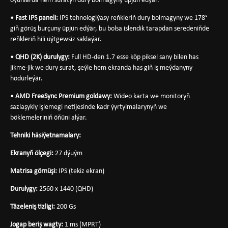
oýunlarda hem suratyň dury bolmagyny üpjün edýär.
• Fast IPS paneli:
IPS tehnologiýasy reňkleriň dury bolmagyny we 178°
giň görüş burçuny üpjün edýär, bu bolsa islendik tarapdan seredeniňde
reňkleriň hili üýtgewsiz saklaýar.
• QHD (2K) durulygy:
Full HD-den 1.7 esse köp piksel sany bilen has
jikme-jik we dury surat, şeýle hem ekranda has giň iş meýdanyny
hödürleýär.
• AMD FreeSync Premium goldawy:
Wideo karta we monitoryň
sazlaşykly işlemegi netijesinde kadr ýyrtylmalarynyň we
böklemeleriniň öňüni alýar.
Tehniki häsiýetnamalary:
Ekranyň ölçegi:
27 dýuým
Matrisa görnüşi:
IPS (tekiz ekran)
Durulygy:
2560 x 1440 (QHD)
Täzeleniş tizligi:
200 Gs
Jogap beriş wagty:
1 ms (MPRT)