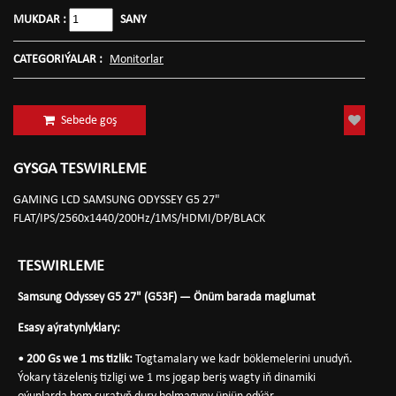
MUKDAR :
SANY
CATEGORIÝALAR :
Monitorlar
Sebede goş
GYSGA TESWIRLEME
GAMING LCD SAMSUNG ODYSSEY G5 27"
FLAT/IPS/2560x1440/200Hz/1MS/HDMI/DP/BLACK
TESWIRLEME
Samsung Odyssey G5 27" (G53F) — Önüm barada maglumat
Esasy aýratynlyklary:
• 200 Gs we 1 ms tizlik:
Togtamalary we kadr böklemelerini unudyň.
Ýokary täzeleniş tizligi we 1 ms jogap beriş wagty iň dinamiki