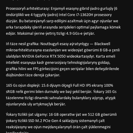
Prosessoryň arhitekturasy
: Enjamyň esasyny gibrid ýadro gurluşly (6
öndürijilikli we 4 tygşytly ýadro) Intel Core i7-13620H prosessory
düzýär. Bu batareýanyň sarp edilişini azaltmak üçin agyr oýunlar we
arka tarapdaky işleriň arasynda serişdeleri optimal paýlamaga kömek
edýär. Maksimal ýerine ýetiriş tizligi 4.9 GGs-e ýetýär.
Iň täze nesil grafika
: Noutbugyň esasy aýratynlygy — Blackwell
mikroarhitekturasyna esaslanýan we wideoýat göwrümi 8 GB-a çenli
ulaldylan NVIDIA GeForce RTX 5050 wideokartasydyr. Karta emeli
intellekt esasyнда kadr generasiýasy tehnologiýalaryny goldap,
grafika hilini we FPS görkezijisini geçen seriýalar bilen deňeşdirilende
düýbünden täze derejä çykarýar.
165 Gs oýun displeýi
: 15.6 dýuym ölçegli Full HD IPS ekrany 100%
sRGB reňk gerimi bilen durnukly we baý şekil berýär. Ýokary 165 Gs
täzelenme tizligi dinamiki sahnalardaky bulanyklary aýyryp, atyşyk
oýunlarynda uly artykmaçlyk berýär.
Ýokary tizlikli ýat ulgamy
: 16 GB operatiw ýat we 512 GB göwrümli
ýokary tizlikli SSD M.2 PCIe Gen 4 saklaýjysy sistemanyň çalt
reaksiýasyny we oýun meýdançalarynyň örän çalt ýüklenmegini