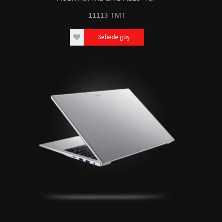
11113
TMT
Sebede goş