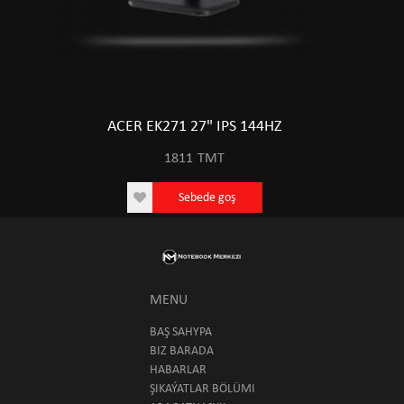
ACER EK271 27" IPS 144HZ
1811
TMT
Sebede goş
MENU
BAŞ SAHYPA
BIZ BARADA
HABARLAR
ŞIKAÝATLAR BÖLÜMI