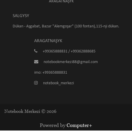
ARAGATNAŞYK
SALGYSY
Dükan - Aşgabat, Bazar "Alemgoşar" (100 fontan),115-nji dükan.
ARAGATNAŞYK
+99365888831 / +99362888685
notebookmerkezi88@gmail.com
imo: +99365888831
notebook_merkezi
Notebook Merkezi © 2026
Powered by
Computer+