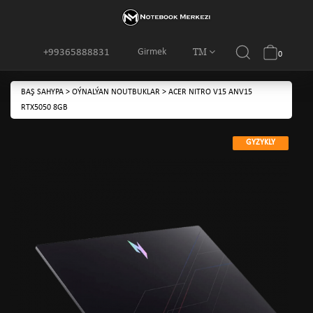
TM
Girmek
+99365888831
0
BAŞ SAHYPA
>
OÝNALÝAN NOUTBUKLAR
>
ACER NITRO V15 ANV15
RTX5050 8GB
GYZYKLY