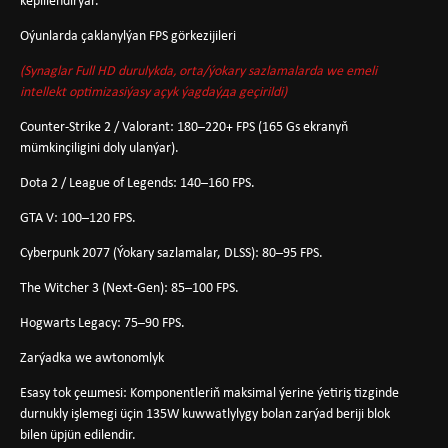
kepillendirýär.
Oýunlarda çaklanylýan FPS görkezijileri
(Synaglar Full HD durulykda, orta/ýokary sazlamalarda we emeli
intellekt optimizasiýasy açyk ýagdaýда geçirildi)
Counter-Strike 2 / Valorant
: 180–220+ FPS (165 Gs ekranyň
mümkinçiligini doly ulanýar).
Dota 2 / League of Legends
: 140–160 FPS.
GTA V
: 100–120 FPS.
Cyberpunk 2077
(Ýokary sazlamalar, DLSS): 80–95 FPS.
The Witcher 3 (Next-Gen)
: 85–100 FPS.
Hogwarts Legacy
: 75–90 FPS.
Zarýadka we awtonomlyk
Esasy tok çешmesi
: Komponentleriň maksimal ýerine ýetiriş tizginde
durnukly işlemegi üçin 135W kuwwatlylygy bolan zarýad beriji blok
bilen üpjün edilendir.