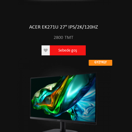
ACER EK271U 27" IPS/2K/120HZ
2800
TMT
Sebede goş
GYZYKLY