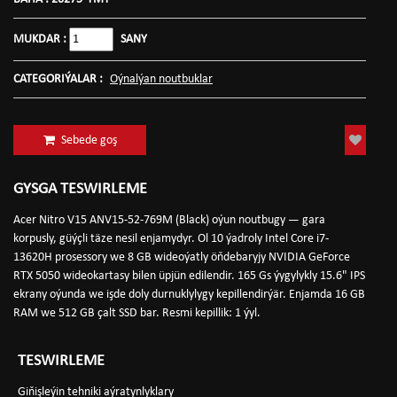
MUKDAR :
SANY
CATEGORIÝALAR :
Oýnalýan noutbuklar
Sebede goş
GYSGA TESWIRLEME
Acer Nitro V15 ANV15-52-769M (Black) oýun noutbugy — gara
korpusly, güýçli täze nesil enjamydyr. Ol 10 ýadroly Intel Core i7-
13620H prosessory we 8 GB wideoýatly öňdebaryjy NVIDIA GeForce
RTX 5050 wideokartasy bilen üpjün edilendir. 165 Gs ýygylykly 15.6" IPS
ekrany oýunda we işde doly durnuklylygy kepillendirýär. Enjamda 16 GB
RAM we 512 GB çalt SSD bar. Resmi kepillik: 1 ýyl.
TESWIRLEME
Giňişleýin tehniki aýratynlyklary