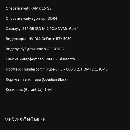
Оператив ýat (RAM): 16 GB
Оператив ýadyň görnüşi: DDR4
Саклаýjy: 512 GB SSD M.2 PCIe NVMe Gen 4
Видеокарта: NVIDIA GeForce RTX 5050
Видеоýadyň göwrümi: 8 GB GDDR7
Симсиз интерфеýслер: Wi-Fi 6, Bluetooth
Портлар: Thunderbolt 4 (Type-C), 3 x USB 3.2, HDMI 2.1, RJ-45
Корпусыň reňki: Гара (Obsidian Black)
Кепиллик (Garantiýa): 1 ýyl
MEŇZEŞ ÖNÜMLER