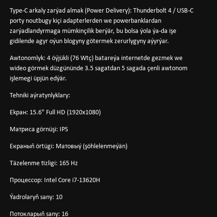
Type-C arkaly zarýad almak (Power Delivery)
: Thunderbolt 4 / USB-C
porty noutbugy kiçi adapterlerden we powerbanklardan
zarýadlandyrmaga mümkinçilik berýär, bu bolsa ýola ýa-da işe
gidilende agyr oýun blogyny götermek zerurlygyny aýyrýar.
Awtonomlyk
: 4 öýjükli (76 Wtç) batareýa internetde gezmek we
wideo görmek düzgününde 3.5 sagatdan 5 sagada çenli awtonom
işlemegi üpjün edýär.
Tehniki aýratynlyklary:
Ekран: 15.6" Full HD (1920x1080)
Матриса görnüşi: IPS
Екраныň örtügi: Матовыý (şöhlelenmeýän)
Тäzelenme tizligi: 165 Hz
Процессор: Intel Core i7-13620H
Ýadrolaryň sany: 10
Потокларыň sany: 16