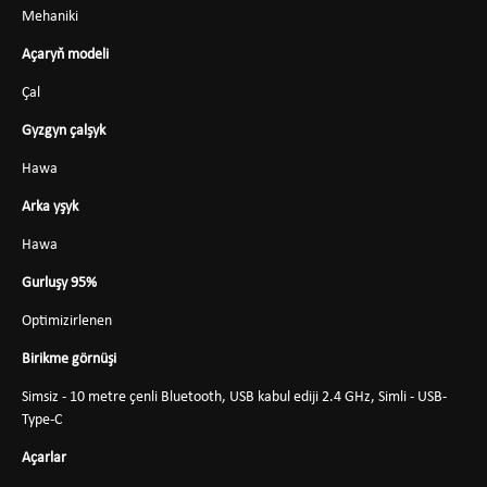
Mehaniki
Açaryň modeli
Çal
Gyzgyn çalşyk
Hawa
Arka yşyk
Hawa
Gurluşy 95%
Optimizirlenen
Birikme görnüşi
Simsiz - 10 metre çenli Bluetooth, USB kabul ediji 2.4 GHz, Simli - USB-
Type-C
Açarlar