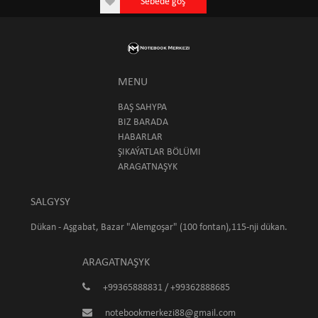
Sebede goş
MENU
BAŞ SAHYPA
BIZ BARADA
HABARLAR
ŞIKAÝATLAR BÖLÜMI
ARAGATNAŞYK
SALGYSY
Dükan - Aşgabat, Bazar "Alemgoşar" (100 fontan),115-nji dükan.
ARAGATNAŞYK
+99365888831 / +99362888685
notebookmerkezi88@gmail.com