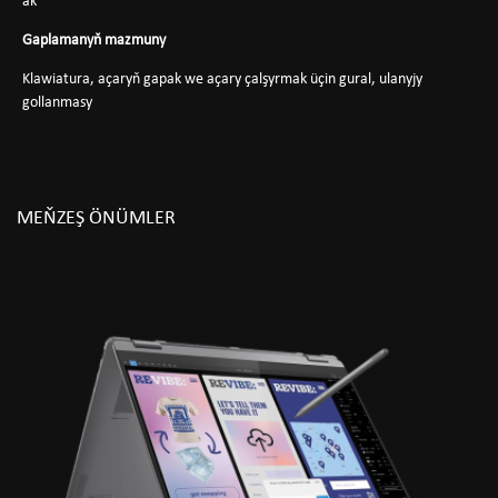
ak
Gaplamanyň mazmuny
Klawiatura, açaryň gapak we açary çalşyrmak üçin gural, ulanyjy
gollanmasy
MEŇZEŞ ÖNÜMLER