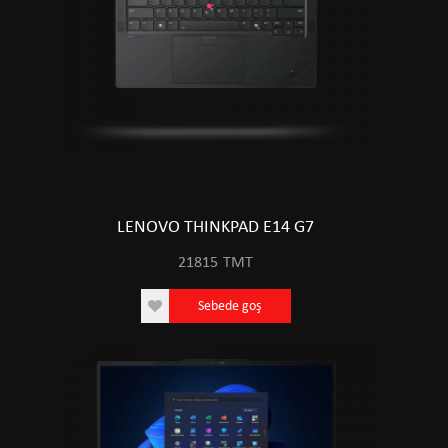
LENOVO THINKPAD E14 G7
21815
TMT
Sebede goş