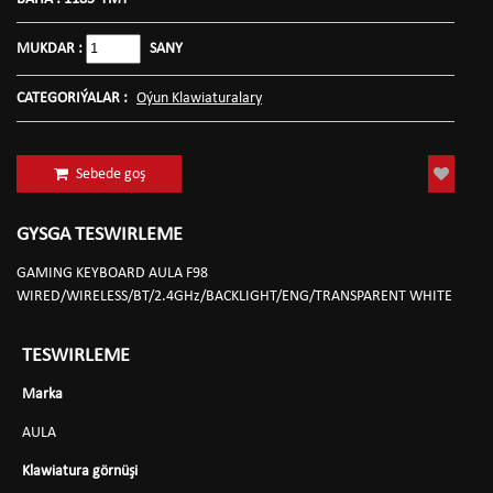
MUKDAR :
SANY
CATEGORIÝALAR :
Oýun Klawiaturalary
Sebede goş
GYSGA TESWIRLEME
GAMING KEYBOARD AULA F98
WIRED/WIRELESS/BT/2.4GHz/BACKLIGHT/ENG/TRANSPARENT WHITE
TESWIRLEME
Marka
AULA
Klawiatura görnüşi