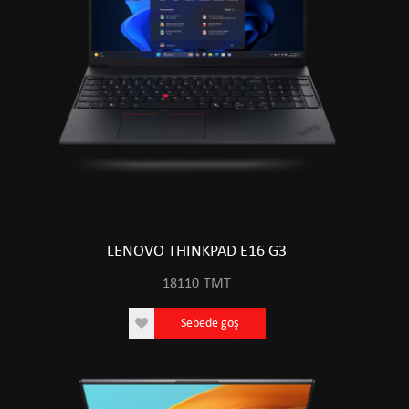
LENOVO THINKPAD E16 G3
18110
TMT
Sebede goş