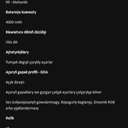
99 - Mehaniki
Batareýa kuwwaty
4000 mAh
Klawiatura diliniň düzülişi
Iňlis dili
Aýratynlyklary
Ýumşak degişli çyzykly açarlar
Açaryň gapak profili - GDA
Açyk dizaýn
Açaryň gapaklary we gyzgyn çalşyk açarlary çalşyrylyp bilner
Ses izolýasiýasynyň gowulanmagy. Köpugurly baglanyş. Dinamik RGB
arka yşyklandyrmasy
Reňk