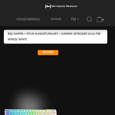
TM
Girmek
+99365888831
0
BAŞ SAHYPA
>
OÝUN KLAWIATURALARY
>
GAMING KEYBOARD AULA F98
WIRED/ WHITE
GYZYKLY