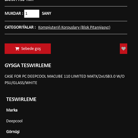
MUKDAR :
SANY
CATEGORIÝALAR :
Kompýuteriň Korpuslary (Blok Pitaniýasyz)
Sebede goş
GYSGA TESWIRLEME
CASE FOR PC DEEPCOOL MACUBE 110 LIMITED MATX/2xUSB3.0 W/O
PSU/GLASS/WHITE
TESWIRLEME
Marka
Deepcool
Görnüşi