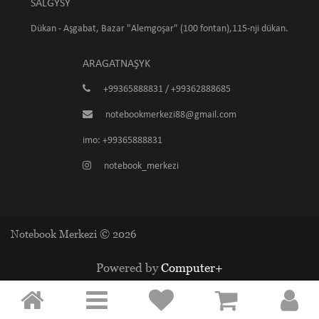
SALGYSY
Dükan - Aşgabat, Bazar "Alemgoşar" (100 fontan),115-nji dükan.
ARAGATNAŞYK
+99365888831 / +99362888685
notebookmerkezi88@gmail.com
imo: +99365888831
notebook_merkezi
Notebook Merkezi © 2026
Powered by
Computer+