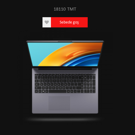
18110
TMT
Sebede goş