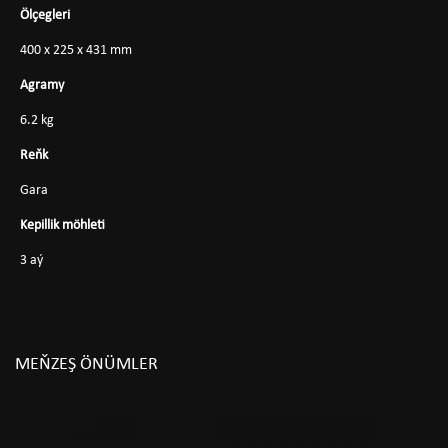
Ölçegleri
400 x 225 x 431 mm
Agramy
6.2 kg
Reňk
Gara
Kepillik möhleti
3 aý
MEŇZEŞ ÖNÜMLER