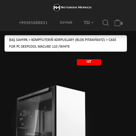
TM
Girmek
+99365888831
0
BAŞ SAHYPA
>
KOMPÝUTERIŇ KORPUSLARY (BLOK PITANIÝASYZ)
>
CASE
FOR PC DEEPCOOL MACUBE 110 /WHITE
HIT