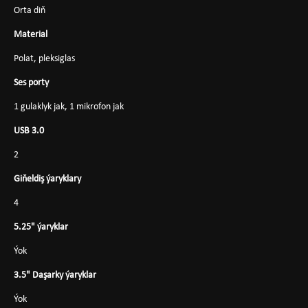
Orta diň
Material
Polat, pleksiglas
Ses porty
1 gulaklyk jak, 1 mikrofon jak
USB 3.0
2
Giňeldiş ýaryklary
4
5.25" ýaryklar
Ýok
3.5" Daşarky ýaryklar
Ýok