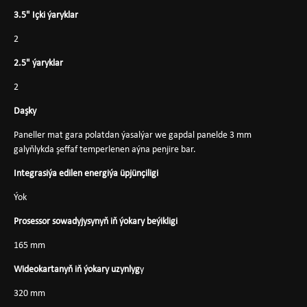
3.5" Içki ýaryklar
2
2.5" ýaryklar
2
Daşky
Paneller mat gara polatdan ýasalýar we gapdal panelde 3 mm
galyňlykda şeffaf temperlenen aýna penjire bar.
Integrasiýa edilen energiýa üpjünçiligi
Ýok
Prosessor sowadyjysynyň iň ýokary beýikligi
165 mm
Wideokartanyň iň ýokary uzynlyg
y
320 mm