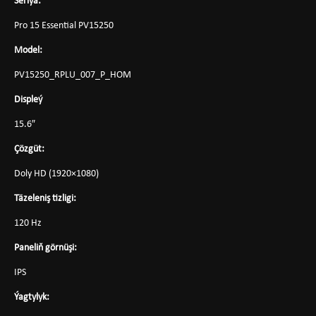
Seriya:
Pro 15 Essential PV15250
Model:
PV15250_RPLU_007_P_HOM
Displeý
15.6″
Çözgüt:
Doly HD (1920×1080)
Täzeleniş tizligi:
120 Hz
Paneliň görnüşi:
IPS
Ýagtylyk: