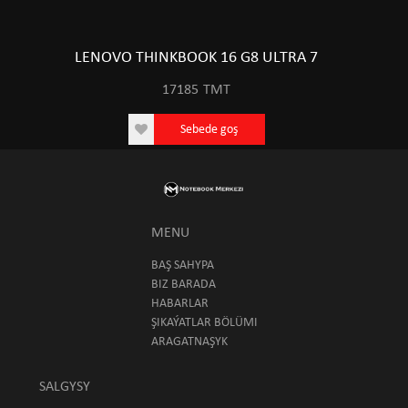
LENOVO THINKBOOK 16 G8 ULTRA 7
17185
TMT
Sebede goş
MENU
BAŞ SAHYPA
BIZ BARADA
HABARLAR
ŞIKAÝATLAR BÖLÜMI
ARAGATNAŞYK
SALGYSY