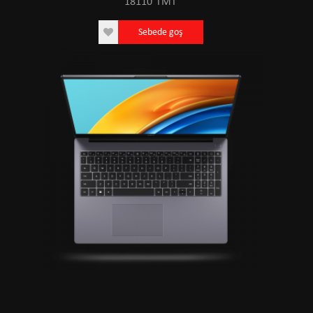
18110
TMT
Sebede goş