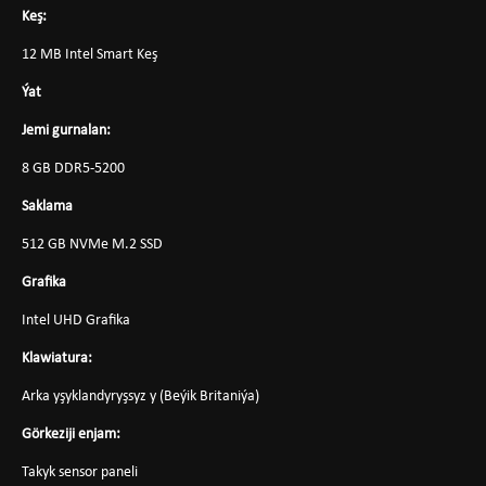
Keş:
12 MB Intel Smart Keş
Ýat
Jemi gurnalan:
8 GB DDR5-5200
Saklama
512 GB NVMe M.2 SSD
Grafika
Intel UHD Grafika
Klawiatura:
Arka yşyklandyryşsyz y (Beýik Britaniýa)
Görkeziji enjam:
Takyk sensor paneli