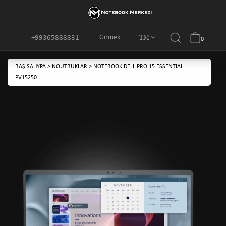
TM
Girmek
+99365888831
0
BAŞ SAHYPA
>
NOUTBUKLAR
>
NOTEBOOK DELL PRO 15 ESSENTIAL
PV15250