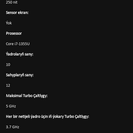
250 nit
Sensor ekran:
Ýok
Prosessor
Core i7-1355U
Ýadrolaryň sany:
10
Sahyplaryň sany:
12
Maksimal Turbo Çaltlygy:
5 GHz
Her bir netijeli ýadro üçin iň ýokary Turbo Çaltlygy:
3.7 GHz