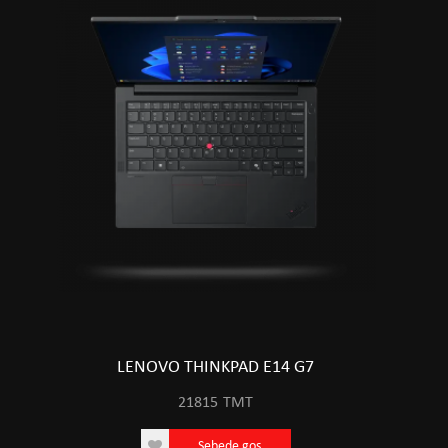
LENOVO THINKPAD E14 G7
21815
TMT
Sebede goş