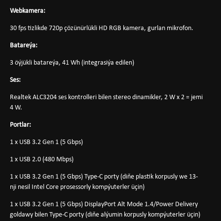
Webkamera:
30 fps tizlikde 720p çözünürlükli HD RGB kamera, gurlan mikrofon.
Batareýa:
3 öýjükli batareýa, 41 Wh (integrasiýa edilen)
Ses:
Realtek ALC3204 ses kontrolleri bilen stereo dinamikler, 2 W x 2 = jemi
4 W.
Portlar:
1 x USB 3.2 Gen 1 (5 Gbps)
1 x USB 2.0 (480 Mbps)
1 x USB 3.2 Gen 1 (5 Gbps) Type-C porty (diňe plastik korpusly we 13-
nji nesil Intel Core prosessorly kompýuterler üçin)
1 x USB 3.2 Gen 1 (5 Gbps) DisplayPort Alt Mode 1.4/Power Delivery
goldawy bilen Type-C porty (diňe alýumin korpusly kompýuterler üçin)